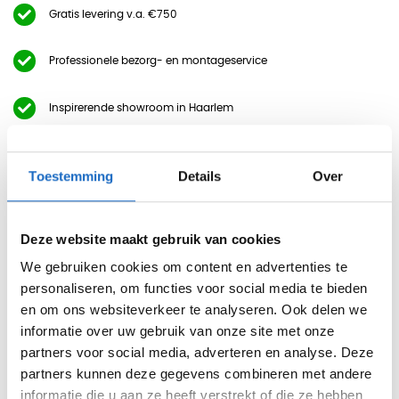
Gratis levering v.a. €750
Professionele bezorg- en montageservice
Inspirerende showroom in Haarlem
Beschrijving
Toestemming
Details
Over
Garderobebank voor Basic en Basic Plus Lockers
Deze website maakt gebruik van cookies
Deze garderobebank is geschikt om te plaatsen voor onze
We gebruiken cookies om content en advertenties te
Basic en Basic+ lockers. De locker komt in het frame van de
personaliseren, om functies voor social media te bieden
bank te staan, waardoor een praktische combinatie
en om ons websiteverkeer te analyseren. Ook delen we
ontstaat van locker en garderobebank. De locker kan
informatie over uw gebruik van onze site met onze
partners voor social media, adverteren en analyse. Deze
eenvoudig aan het bankframe bevestigd worden.
partners kunnen deze gegevens combineren met andere
De totale diepte van een locker inclusief garderobebank is
informatie die u aan ze heeft verstrekt of die ze hebben