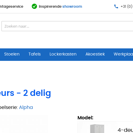
ntageservice
Inspirerende
showroom
+31 (0)
Stoelen
Tafels
Lockerkasten
Akoestiek
Werkplaat
rs - 2 delig
elserie:
Alpha
Model:
4-deu