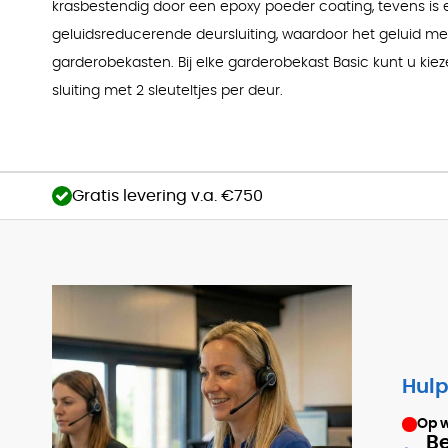
krasbestendig door een epoxy poeder coating, tevens is
geluidsreducerende deursluiting, waardoor het geluid m
garderobekasten. Bij elke garderobekast Basic kunt u kieze
sluiting met 2 sleuteltjes per deur.
Gratis levering v.a. €750
Hulp
Op 
Be