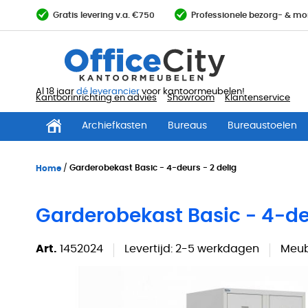
Ga
Gratis levering v.a. €750
Professionele bezorg- & mo
direct
door
naar
de
inhoud
Al 18 jaar
dé leverancier
voor kantoormeubelen!
Kantoorinrichting en advies
Showroom
Klantenservice
Archiefkasten
Bureaus
Bureaustoelen
Home
Garderobekast Basic - 4-deurs - 2 delig
Garderobekast Basic - 4-deu
Art.
1452024
Levertijd:
2-5 werkdagen
Meub