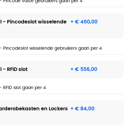
l - Pincode vaste gebruikers gaan per 4
el - Pincodeslot wisselende
+ € 460,00
l - Pincodeslot wisselende gebruikers gaan per 4
l - RFID slot
+ € 556,00
 - RFID slot gaan per 4
arderobekasten en Lockers
+ € 84,00