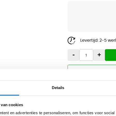
Levertijd:
2-5 we
-
+
Details
Gratis levering v.a. €750
Professionele bezorg- e
 van cookies
ent en advertenties te personaliseren, om functies voor social
Inspirerende showroom 