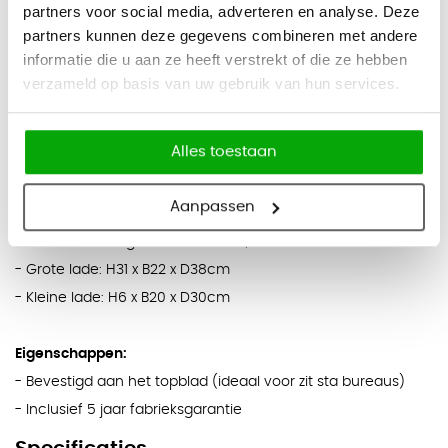
LET OP:
partners voor social media, adverteren en analyse. Deze
partners kunnen deze gegevens combineren met andere
De eisen om een Buddy onder een bureau te bevestigen is
informatie die u aan ze heeft verstrekt of die ze hebben
dat de volgende afmeting vrij is onder het blad:
verzameld op basis van uw gebruik van hun services.
- Hoogte: 6cm (voor de eventuele beam onder het blad)
- Breedte: 27cm
- Diepte : 30cm
Alles toestaan
Aanpassen
Afmetingen:
- Totale afmeting: H47 x B27 x D42,6cm
- Grote lade: H31 x B22 x D38cm
- Kleine lade: H6 x B20 x D30cm
Eigenschappen:
- Bevestigd aan het topblad (ideaal voor zit sta bureaus)
- Inclusief 5 jaar fabrieksgarantie