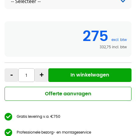
275
332,75
-
+
In winkelwagen
Offerte aanvragen
Gratis levering v.a. €750
Professionele bezorg- en montageservice