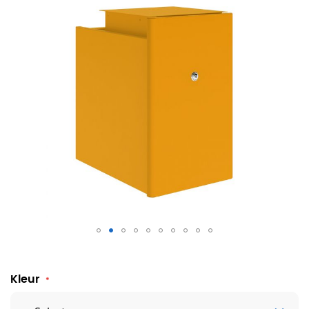
Hangend ladeblok Buddy met cilinderslot
Kleur