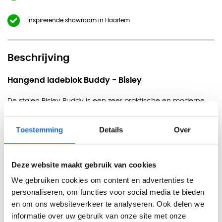
Inspirerende showroom in Haarlem
Beschrijving
Hangend ladeblok Buddy - Bisley
De stalen Bisley Buddy is een zeer praktische en moderne
opslagruimte die onderop een blad bevestigd dient te
Toestemming
Details
Over
worden. Steeds meer werkplekken maken gebruik van een
ergonomisch zit sta bureau. De Buddy beweegt verticaal
met het bureau mee, waardoor de gebruiker altijd snel en
Deze website maakt gebruik van cookies
gemakkelijk bij zijn/haar spullen kan, of hij/zij nu zit of staat.
We gebruiken cookies om content en advertenties te
Dit is daarom de perfecte oplossing voor een productieve
personaliseren, om functies voor social media te bieden
werkomgeving.
en om ons websiteverkeer te analyseren. Ook delen we
informatie over uw gebruik van onze site met onze