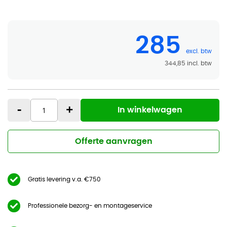
285
344,85
-
+
In winkelwagen
Offerte aanvragen
Gratis levering v.a. €750
Professionele bezorg- en montageservice