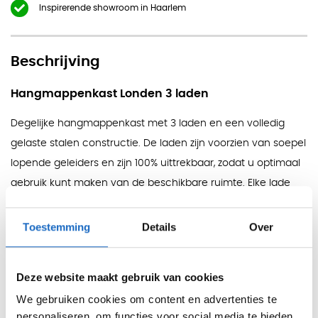
Inspirerende showroom in Haarlem
Beschrijving
Hangmappenkast Londen 3 laden
Degelijke hangmappenkast met 3 laden en een volledig
gelaste stalen constructie. De laden zijn voorzien van soepel
lopende geleiders en zijn 100% uittrekbaar, zodat u optimaal
gebruik kunt maken van de beschikbare ruimte. Elke lade
biedt ruimte aan circa 60 hangmappen, afhankelijk van de
dikte van de mappen.
Toestemming
Details
Over
De kast is centraal afsluitbaar en voorzien van een
ladeblokkering, waardoor niet alle laden tegelijk geopend
Deze website maakt gebruik van cookies
kunnen worden. Dit voorkomt kantelen. De kast wordt
We gebruiken cookies om content en advertenties te
gebruiksklaar bij u afgeleverd.
personaliseren, om functies voor social media te bieden