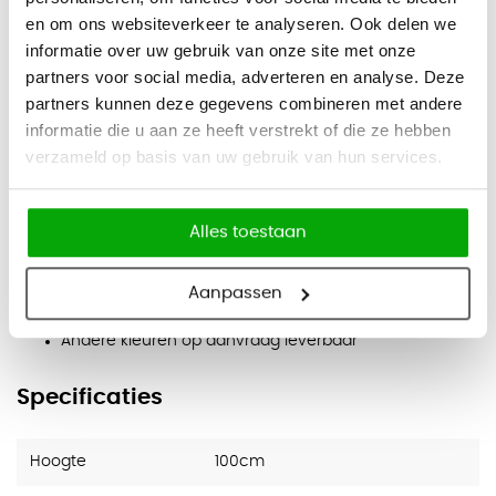
Eigenschappen
en om ons websiteverkeer te analyseren. Ook delen we
informatie over uw gebruik van onze site met onze
Volledig gelaste stalen romp
partners voor social media, adverteren en analyse. Deze
Laden geschikt voor A4 en A4 folio hangmappen
partners kunnen deze gegevens combineren met andere
Laden 100% uittrekbaar
informatie die u aan ze heeft verstrekt of die ze hebben
verzameld op basis van uw gebruik van hun services.
Dubbelwandige fronten
Centrale sluiting
Alles toestaan
Ladeblokkering tegen kantelen
Stalen labelhouder
Aanpassen
Structuurlak (m.u.v. zilver)
Andere kleuren op aanvraag leverbaar
Specificaties
Hoogte
100cm