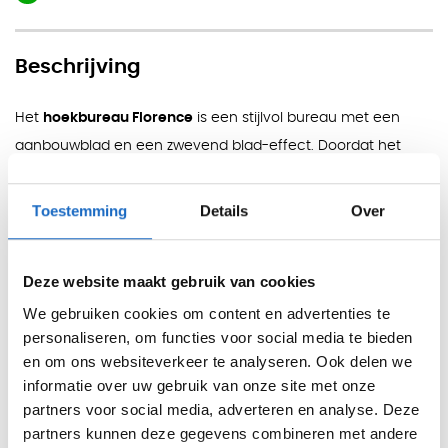
Beschrijving
Het
hoekbureau Florence
is een stijlvol bureau met een
aanbouwblad en een zwevend blad-effect. Doordat het
bureaublad net boven het frame ligt, krijgt het bureau een
lichte en minimalistische uitstraling voor moderne
Toestemming
Details
Over
kantoorwerkplekken.
Het aanbouwblad vergroot de werkruimte en kan zowel links
Deze website maakt gebruik van cookies
als rechts worden geplaatst. Daardoor is het bureau flexibel
We gebruiken cookies om content en advertenties te
in te delen, afhankelijk van de ruimte en de gewenste
personaliseren, om functies voor social media te bieden
werkopstelling.
en om ons websiteverkeer te analyseren. Ook delen we
informatie over uw gebruik van onze site met onze
Het bureaublad is 3 cm dik en afgewerkt met een
partners voor social media, adverteren en analyse. Deze
beschermende melamine toplaag. Deze afwerking is
partners kunnen deze gegevens combineren met andere
krasbestendig, anti-reflecterend en eenvoudig schoon te