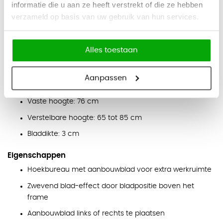
informatie die u aan ze heeft verstrekt of die ze hebben
maken, waardoor het bureau geschikt is voor dagelijks
verzameld op basis van uw gebruik van hun services.
gebruik.
Kleuren
Alles toestaan
Blad:
wit, grijs, beton, licht eiken, elm en licht noten.
Onderstel:
zilver, wit en schaduwgrijs.
Aanpassen
Afmetingen
Vaste hoogte: 76 cm
Verstelbare hoogte: 65 tot 85 cm
Bladdikte: 3 cm
Eigenschappen
Hoekbureau met aanbouwblad voor extra werkruimte
Zwevend blad-effect door bladpositie boven het
frame
Aanbouwblad links of rechts te plaatsen