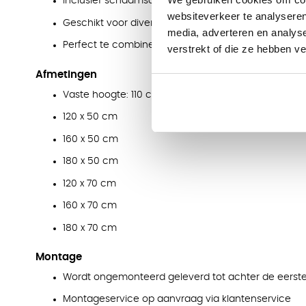
Inclusief schaamschot aan één zijde
websiteverkeer te analyseren
Geschikt voor diverse interieurstijlen
media, adverteren en analys
Perfect te combineren met Eliza meubilair
verstrekt of die ze hebben v
Afmetingen
Vaste hoogte: 110 cm
120 x 50 cm
160 x 50 cm
180 x 50 cm
120 x 70 cm
160 x 70 cm
180 x 70 cm
Montage
Wordt ongemonteerd geleverd tot achter de eerste
Montageservice op aanvraag via klantenservice