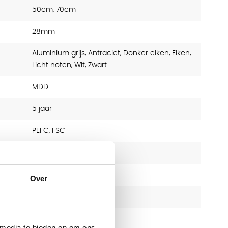
50cm, 70cm
28mm
Aluminium grijs, Antraciet, Donker eiken, Eiken,
Licht noten, Wit, Zwart
MDD
5 jaar
PEFC, FSC
Vergadertafel
28
Over
Hout
 media te bieden en om ons