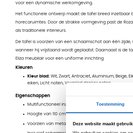
voor een dynamische werkomgeving.
Het functionele ontwerp maakt de tafel breed inzetbaar 
horecaruimtes. Door de strakke vormgeving past de Roza
als traditionele interieurs.
De tafel is voorzien van een schaamschot aan één zijde,
wanneer hij vrijstaand wordt geplaatst. Daarnaast is de 
Eliza meubilair voor een uniforme inrichting.
Kleuren
Kleur blad:
Wit, Zwart, Antraciet, Aluminium, Beige, E
eiken, Licht noten, Vergrijsd donker noten
Eigenschappen
Toestemming
Multifunctioneel inzetbaar als vergadertafel of kant
Hoogte van 110 cm voor actieve zithouding
Deze website maakt gebruik
Voorzien van metalen voetensteun
We gebruiken cookies om cont