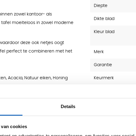
Diepte
binnen zowel kantoor- als
Dikte blad
 tafel moeiteloos in zowel moderne
Kleur blad
 waardoor deze ook netjes oogt
tafel perfect te combineren met het
Merk
Garantie
iken, Acacia, Natuur eiken, Honing
Keurmerk
Type product
Dikte Blad (mm)
Details
inetafel
Materiaal
 van cookies
ent en advertenties te personaliseren, om functies voor social