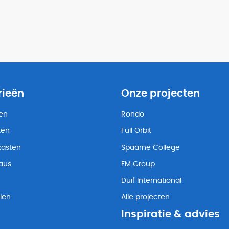
rieën
Onze projecten
ten
Rondo
ten
Full Orbit
kasten
Spaarne College
eaus
FM Group
Duif International
len
Alle projecten
Inspiratie & advies