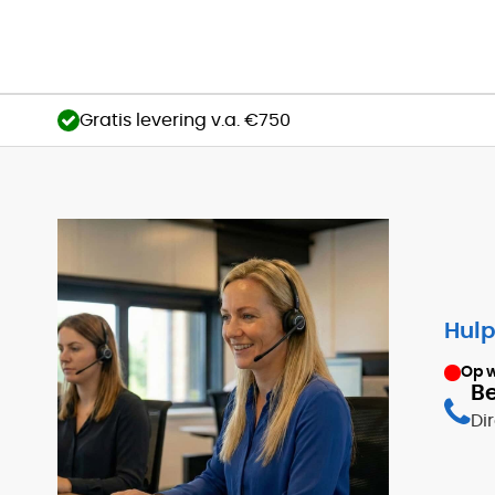
Gratis levering v.a. €750
Hulp
Op 
Be
Di