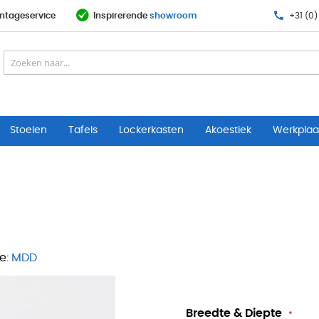
ntageservice
Inspirerende
showroom
+31 (0)
Stoelen
Tafels
Lockerkasten
Akoestiek
Werkplaat
e:
MDD
Breedte & Diepte