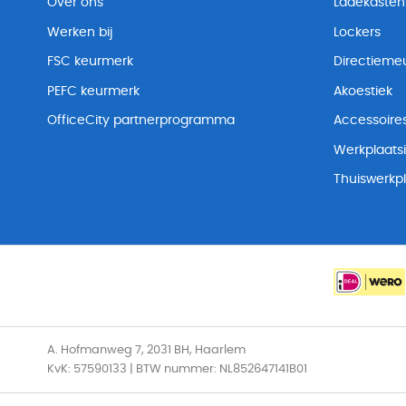
Over ons
Ladekasten
Werken bij
Lockers
FSC keurmerk
Directiemeu
PEFC keurmerk
Akoestiek
OfficeCity partnerprogramma
Accessoire
Werkplaatsi
Thuiswerkp
A. Hofmanweg 7, 2031 BH, Haarlem
KvK: 57590133 | BTW nummer: NL852647141B01