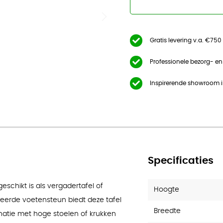
Gratis levering v.a. €750
Professionele bezorg- e
Inspirerende showroom 
Specificaties
geschikt is als vergadertafel of
Hoogte
reerde voetensteun biedt deze tafel
Breedte
natie met hoge stoelen of krukken