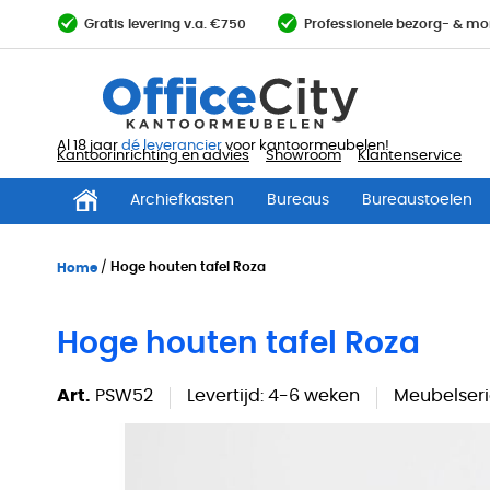
Ga
Gratis levering v.a. €750
Professionele bezorg- & mo
direct
door
naar
de
inhoud
Al 18 jaar
dé leverancier
voor kantoormeubelen!
Kantoorinrichting en advies
Showroom
Klantenservice
Archiefkasten
Bureaus
Bureaustoelen
Home
Hoge houten tafel Roza
Hoge houten tafel Roza
Art.
PSW52
Levertijd:
4-6 weken
Meubelseri