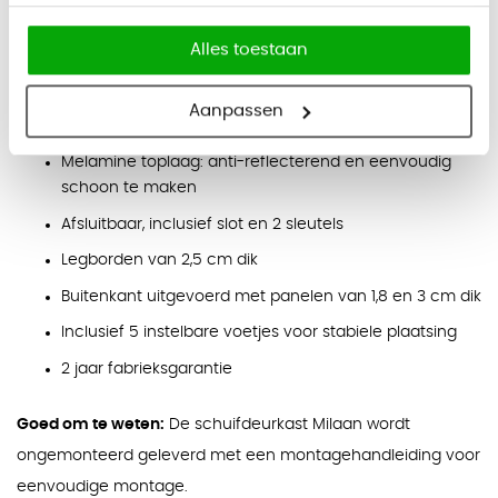
Eigenschappen
Alles toestaan
Hoge schuifdeurkast van 214 cm hoog
Ruimte voor 5 rijen ordners
Aanpassen
Soepel lopende schuifdeuren
Melamine toplaag: anti-reflecterend en eenvoudig
schoon te maken
Afsluitbaar, inclusief slot en 2 sleutels
Legborden van 2,5 cm dik
Buitenkant uitgevoerd met panelen van 1,8 en 3 cm dik
Inclusief 5 instelbare voetjes voor stabiele plaatsing
2 jaar fabrieksgarantie
Goed om te weten:
De schuifdeurkast Milaan wordt
ongemonteerd geleverd met een montagehandleiding voor
eenvoudige montage.