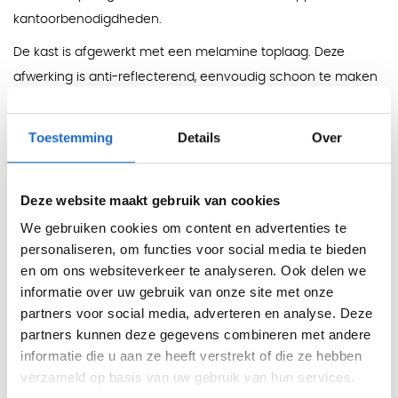
kantoorbenodigdheden.
De kast is afgewerkt met een melamine toplaag. Deze
afwerking is anti-reflecterend, eenvoudig schoon te maken
en bestand tegen dagelijks gebruik.
De schuifdeurkast is afsluitbaar en wordt geleverd met twee
Toestemming
Details
Over
sleutels. De buitenzijde is uitgevoerd met panelen van 1,8 en
3 cm dik en de kast staat stabiel door de vijf instelbare
Deze website maakt gebruik van cookies
voetjes.
We gebruiken cookies om content en advertenties te
Kleuren
personaliseren, om functies voor social media te bieden
Wit, grijs, beton, licht eiken, elm en licht noten.
en om ons websiteverkeer te analyseren. Ook delen we
informatie over uw gebruik van onze site met onze
Afmetingen
partners voor social media, adverteren en analyse. Deze
Hoogte: 214 cm
partners kunnen deze gegevens combineren met andere
Dikte legborden: 2,5 cm
informatie die u aan ze heeft verstrekt of die ze hebben
verzameld op basis van uw gebruik van hun services.
Paneeldikte buitenkant: 1,8 / 3 cm