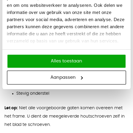
Afmetingen
en om ons websiteverkeer te analyseren. Ook delen we
Vaste hoogte: 110 cm
informatie over uw gebruik van onze site met onze
partners voor social media, adverteren en analyse. Deze
240 x 100 cm
partners kunnen deze gegevens combineren met andere
240 x 120 cm
informatie die u aan ze heeft verstrekt of die ze hebben
verzameld op basis van uw gebruik van hun services.
Eigenschappen
Geschikt voor staand vergaderen en informeel
overleg
Alles toestaan
Keuze uit rechthoekige poten of ronde poten
Melamine toplaag: duurzaam en
Aanpassen
onderhoudsvriendelijk
Stevig onderstel
Let op:
Niet alle voorgeboorde gaten komen overeen met
het frame. U dient de meegeleverde houtschroeven zelf in
het blad te schroeven.