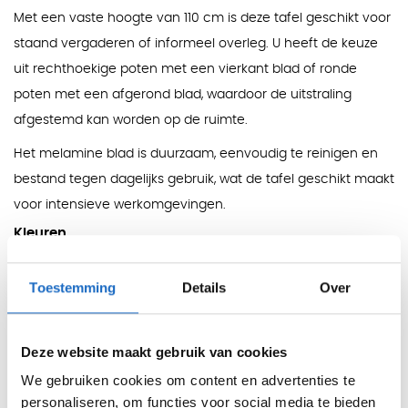
Met een vaste hoogte van 110 cm is deze tafel geschikt voor
staand vergaderen of informeel overleg. U heeft de keuze
uit rechthoekige poten met een vierkant blad of ronde
poten met een afgerond blad, waardoor de uitstraling
afgestemd kan worden op de ruimte.
Het melamine blad is duurzaam, eenvoudig te reinigen en
bestand tegen dagelijks gebruik, wat de tafel geschikt maakt
voor intensieve werkomgevingen.
Kleuren
Blad:
Wit, Beuken, Toscaans Noten, Eiken Licht, Eiken
Donker, Eiken Robson, Eiken Naturel (licht reliëf)
Toestemming
Details
Over
Onderstel:
Zilver (RAL 9006), Zwart (RAL 9005), Wit (RAL
9010), Zandgeel (RAL 1002), Beige rood (RAL 3012),
Deze website maakt gebruik van cookies
Bleekgroen (RAL 6021), Ombergrijs (RAL 7022), Zijdegrijs
(RAL 7044), Crèmewit (RAL 9001)
We gebruiken cookies om content en advertenties te
personaliseren, om functies voor social media te bieden