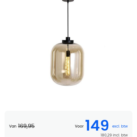
Horeca hanglamp Hansa 45 cm
149
169,95
Van
Voor
180,29