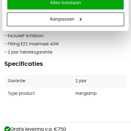
Alles toestaan
Eigenschappen:
- Dimbaar
Aanpassen
- Te bedienen met een wandschakelaar
- Lengte snoer: 110 cm
- Exclusief lichtbron
- Fitting E27, maximaal 40W
- 2 jaar fabrieksgarantie
Specificaties
Garantie
2 jaar
Type product
Hanglamp
Gratis levering v.a. €750