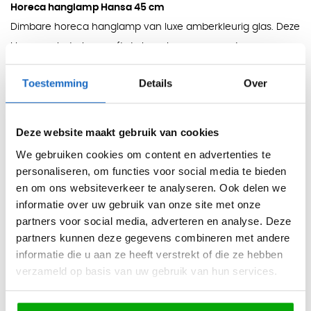
Horeca hanglamp Hansa 45 cm
Dimbare horeca hanglamp van luxe amberkleurig glas. Deze
kleur van het glas geeft de hanglamp een moderne
uitstraling en zorgt ervoor dat het licht een warme gloed
Toestemming
Details
Over
krijgt. De lamp wordt exclusief lichtbron geleverd en heeft
een snoerlengte van 110 cm. Creëer de perfecte sfeer in uw
hotel, restaurant, café, bar, lounge of bedrijfsruimte met de
Deze website maakt gebruik van cookies
horeca hanglamp Hansa 45 cm.
We gebruiken cookies om content en advertenties te
personaliseren, om functies voor social media te bieden
Kleur:
en om ons websiteverkeer te analyseren. Ook delen we
- Amberkleurig glas
informatie over uw gebruik van onze site met onze
partners voor social media, adverteren en analyse. Deze
partners kunnen deze gegevens combineren met andere
Afmetingen:
informatie die u aan ze heeft verstrekt of die ze hebben
- Lamp: H45 x B35 x D35
verzameld op basis van uw gebruik van hun services.
- Snoerlengte: 110 cm