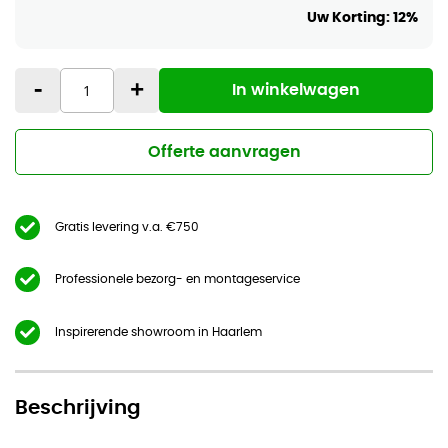
Uw Korting:
12%
-
+
In winkelwagen
Offerte aanvragen
Gratis levering v.a. €750
Professionele bezorg- en montageservice
Inspirerende showroom in Haarlem
Beschrijving