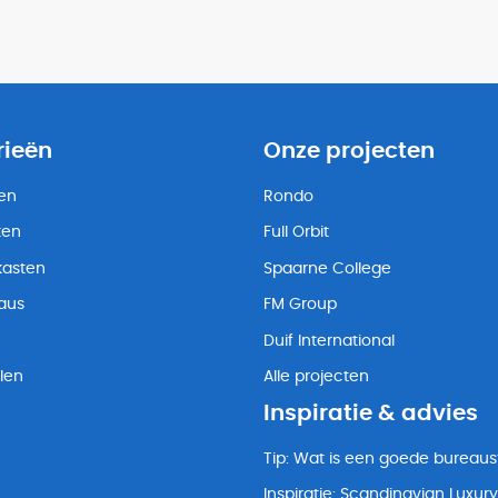
rieën
Onze projecten
ten
Rondo
ten
Full Orbit
kasten
Spaarne College
eaus
FM Group
Duif International
len
Alle projecten
Inspiratie & advies
Tip: Wat is een goede bureaus
Inspiratie: Scandinavian Luxury