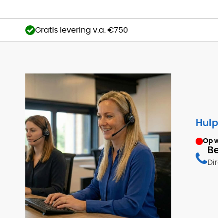
Gratis levering v.a. €750
Hulp
Op 
Be
Di