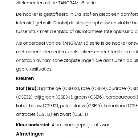
zitelementen uit de TANGRAMis5 serie.
De hocker is gestoffeerd in Era-stof en biedt een comforta
intensief gebruik. Dankzij de stevige opbouw en vlakke bo
tussenstuk met dienblad of als informele tafeloplossing b
Als onderdeel van de TANGRAMis5 serie is de hocker ont
met andere elementen, zoals linker- en rechterzitelemen
ontstaan dynamische zitopstellingen die aansluiten op u
gebruikssituaties.
Kleuren
Stof (Era):
Lightbeige (CSE02), roze (CSE19), oudroze (CSE
(CSE32), olijfgroen (CSE34), groen (CSE16), bordeauxrood
kobaltblauw (CSE12), petrolblauw (CSE15), koraalrood (CSE06)
antraciet (CSE13) en zwart (CSE14)
Kleur onderstel:
Aluminium gepolijst of zwart
Afmetingen