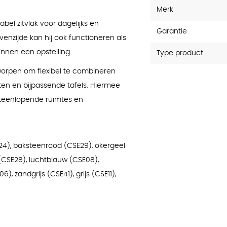
Merk
bel zitvlak voor dagelijks en
Garantie
venzijde kan hij ook functioneren als
innen een opstelling.
Type product
worpen om flexibel te combineren
ten en bijpassende tafels. Hiermee
iteenlopende ruimtes en
24), baksteenrood (CSE29), okergeel
 (CSE28), luchtblauw (CSE08),
, zandgrijs (CSE41), grijs (CSE11),