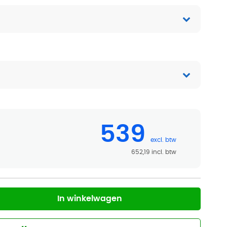
539
652,19
In winkelwagen