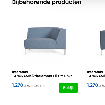
Bijbehorende producten
Interstuhl
Interstuhl
TANGRAMis5 zitelement 1.5 zits Links
TANGRAMis5
1.270
1.270
1.536,70
1.536
Bekijk