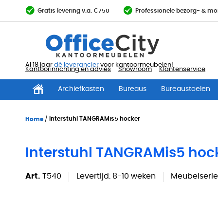
Ga
Gratis levering v.a. €750
Professionele bezorg- & mo
direct
door
naar
de
inhoud
Al 18 jaar
dé leverancier
voor kantoormeubelen!
Kantoorinrichting en advies
Showroom
Klantenservice
Archiefkasten
Bureaus
Bureaustoelen
Home
Interstuhl TANGRAMis5 hocker
Interstuhl TANGRAMis5 hoc
Art.
T540
Levertijd:
8-10 weken
Meubelserie