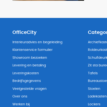
OfficeCity
Catego
Interieuradvies en begeleiding
Archiefkas
Klantenservice formulier
Roldeurkas
Showroom bezoeken
Schuifdeur
Levering en betaling
Zit sta bur
Leveringskosten
Tafels
Bedrijfsgegevens
Bureaustoe
Veelgestelde vragen
Stoelen
Over ons
Ladekasten
Werken bij
Lockers