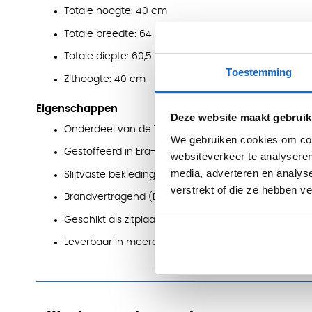
Totale hoogte: 40 cm
Totale breedte: 64 cm
Totale diepte: 60,5 cm
Toestemming
Zithoogte: 40 cm
Eigenschappen
Deze website maakt gebruik
Onderdeel van de TANGRAMis5 modulaire serie
We gebruiken cookies om cont
Gestoffeerd in Era-stof
websiteverkeer te analyseren
media, adverteren en analys
Slijtvaste bekleding (100.000 Martindale)
verstrekt of die ze hebben v
Brandvertragend (EN 1021)
Geschikt als zitplaats of verbindend element in opst
Leverbaar in meerdere stof- en onderstelkleuren