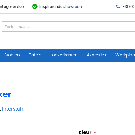
ntageservice
Inspirerende
showroom
+31 (0)
Stoelen
Tafels
Lockerkasten
Akoestiek
Werkplaat
ker
:
Interstuhl
Kleur