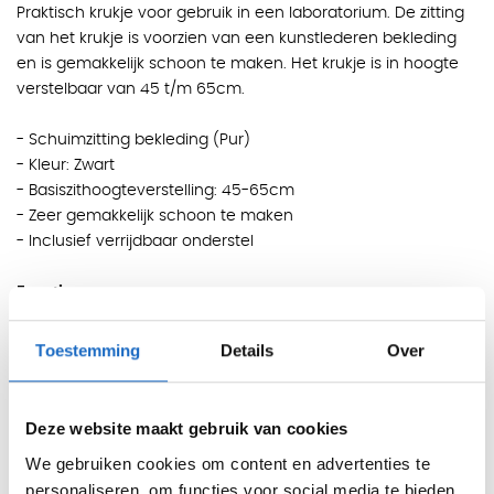
Praktisch krukje voor gebruik in een laboratorium. De zitting
van het krukje is voorzien van een kunstlederen bekleding
en is gemakkelijk schoon te maken. Het krukje is in hoogte
verstelbaar van 45 t/m 65cm.
- Schuimzitting bekleding (Pur)
- Kleur: Zwart
- Basiszithoogteverstelling: 45-65cm
- Zeer gemakkelijk schoon te maken
- Inclusief verrijdbaar onderstel
Functies:
- In hoogte verstelbaar 45-65cm
- Verrijdbaar onderstel met 5 dubbele wielen
Toestemming
Details
Over
Wat betekent ESD?
- ESD stoelen zijn geproduceerd van een zit-en rugschaal
Deze website maakt gebruik van cookies
gemaakt van 100% doorgangsgeleidende kunststof. Met
We gebruiken cookies om content en advertenties te
geleidende wisselkussens stelt u uw eigen ESD werplekstoel
personaliseren, om functies voor social media te bieden