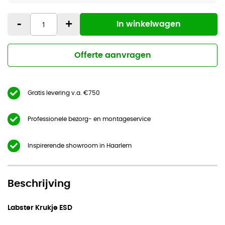
-
+
In winkelwagen
Offerte aanvragen
Gratis levering v.a. €750
Professionele bezorg- en montageservice
Inspirerende showroom in Haarlem
Beschrijving
Labster Krukje ESD