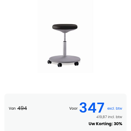
Labster Krukje ESD
347
494
Van
Voor
419,87
Uw Korting:
30%