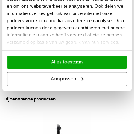
samen. Een stabiel, vlak uitlopend vijfteens voetkruis van
en om ons websiteverkeer te analyseren. Ook delen we
geprofileerde stalen buizen zorgt voor een stevige stand en
informatie over uw gebruik van onze site met onze
betrouwbare afleiding van optredende spanningen.
partners voor social media, adverteren en analyse. Deze
Specificaties
partners kunnen deze gegevens combineren met andere
informatie die u aan ze heeft verstrekt of die ze hebben
Merk
Interstuhl
verzameld op basis van uw gebruik van hun services.
Verrijdbaar
Ja
Alles toestaan
Type product
Kruk
Aanpassen
Bijbehorende producten