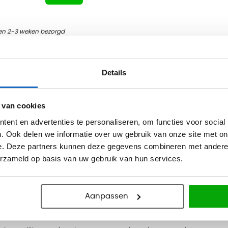
en 2-3 weken bezorgd
4
Producten
Details
 informatie
 van cookies
en nette en overzichtelijke manier met een folderstandaard
ent en advertenties te personaliseren, om functies voor social
. Ook delen we informatie over uw gebruik van onze site met on
meerdere stijlvolle folderstandaards voor het plaatsen van uw folders 
e. Deze partners kunnen deze gegevens combineren met andere i
e en overzichtelijke manier laten zien. De standaards zijn om deze r
erzameld op basis van uw gebruik van hun services.
laatsen. Daarnaast zijn de folderstandaards ook zeer makkelijk in het
en Din A4.
Aanpassen
den
 gemaakt van staal en afgewerkt met een coating. De compartimenten vo