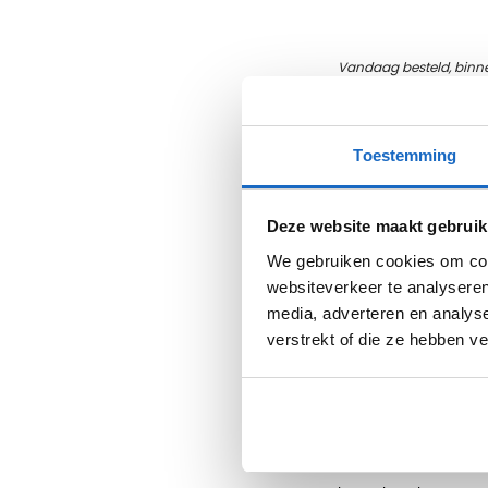
Vandaag besteld, binn
Toestemming
Folderstandaard
Deze website maakt gebruik
Toon brochures op e
We gebruiken cookies om cont
websiteverkeer te analyseren
Op onze site vindt u 
media, adverteren en analys
brochures op een nett
verstrekt of die ze hebben v
ontvangstruimte te p
voor A4, A5, Din Lang 
Diverse mogelijkhe
Al onze displays zijn