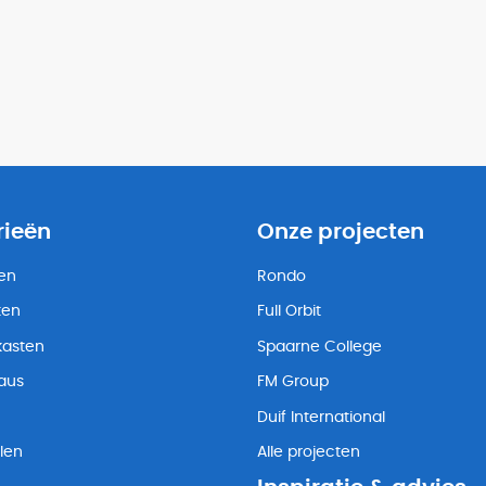
rieën
Onze projecten
ten
Rondo
ten
Full Orbit
kasten
Spaarne College
eaus
FM Group
Duif International
len
Alle projecten