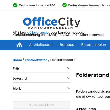
Ga
Gratis levering v.a. €750
Professionele bezorg- & mo
direct
door
naar
de
inhoud
Al 18 jaar
dé leverancier
voor kantoormeubelen!
Kantoorinrichting en advies
Showroom
Klantenservice
Archiefkasten
Bureaus
Bureaustoelen
Home
Kantoorkasten
Folderstandaard
Prijs
Folderstan
Levertijd
Merk
Folderstandaards zorg
die bij uw kantoor p
Filters verwijderen
4
Producten