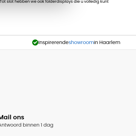
. Tot slot hebben we ook folderdisplays die u volledig kunt
Inspirerende
showroom
in Haarlem
Mail ons
Antwoord binnen 1 dag