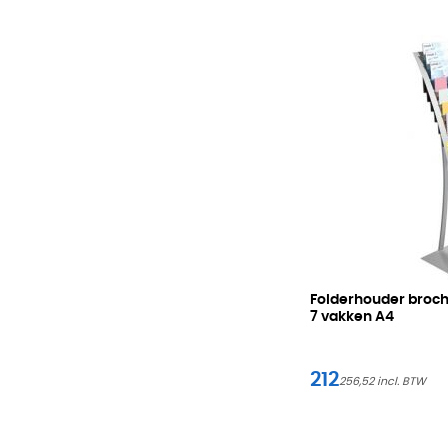
Folderhouder broc
7 vakken A4
212
256,52