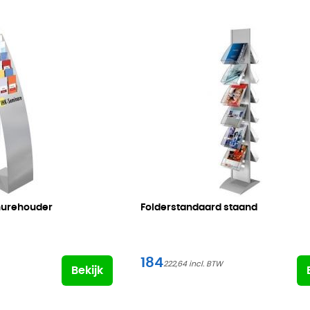
hurehouder
Folderstandaard staand
184
222,64
Bekijk