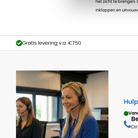
het zicht te brengen. 
inklappen en uitvouwe
Gratis levering v.a. €750
Hulp
Van
Be
Di