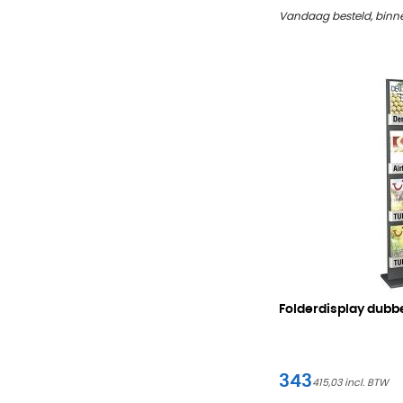
Vandaag besteld, binn
Folderdisplay dubbel
343
415,03