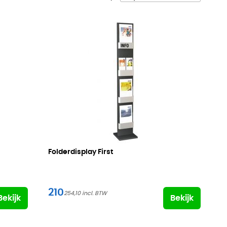
Folderdisplay First
210
254,10
Bekijk
Bekijk