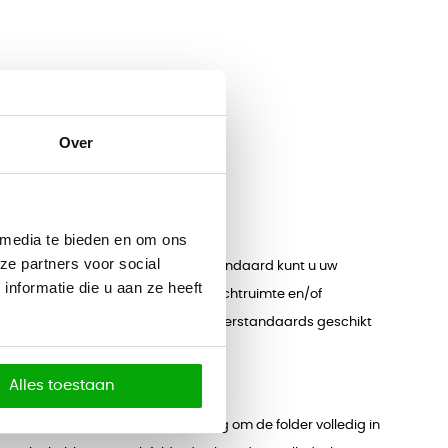
Over
 media te bieden en om ons
ze partners voor social
en/of brochures. Dankzij de folderstandaard kunt u uw
nformatie die u aan ze heeft
eden uitermate geschikt om in uw wachtruimte en/of
 gebruik op beurzen. Wij hebben folderstandaards geschikt
Alles toestaan
or de folders zijn vaak doorzichtig om de folder volledig in