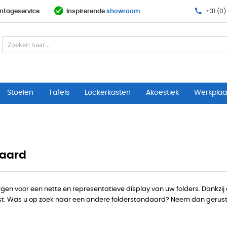
ntageservice
Inspirerende
showroom
+31 (0)
Stoelen
Tafels
Lockerkasten
Akoestiek
Werkplaat
daard
en voor een nette en representatieve display van uw folders. Dankzij
ast. Was u op zoek naar een andere folderstandaard? Neem dan gerust