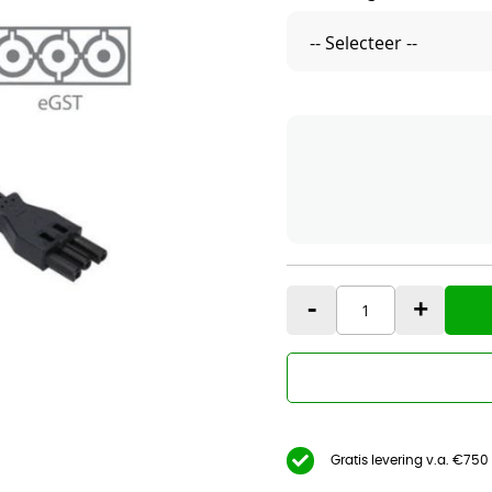
-
+
Gratis levering v.a. €750