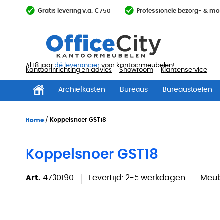
Ga
Gratis levering v.a. €750
Professionele bezorg- & mo
direct
door
naar
de
inhoud
Al 18 jaar
dé leverancier
voor kantoormeubelen!
Kantoorinrichting en advies
Showroom
Klantenservice
Archiefkasten
Bureaus
Bureaustoelen
Home
Koppelsnoer GST18
Koppelsnoer GST18
Art.
4730190
Levertijd:
2-5 werkdagen
Meub