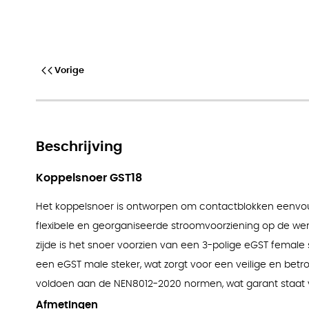
Koppelsnoer GST18
Vorige
Beschrijving
Koppelsnoer GST18
Het koppelsnoer is ontworpen om contactblokken eenvou
flexibele en georganiseerde stroomvoorziening op de wer
zijde is het snoer voorzien van een 3-polige eGST female
een eGST male steker, wat zorgt voor een veilige en betr
voldoen aan de NEN8012-2020 normen, wat garant staat voo
Afmetingen