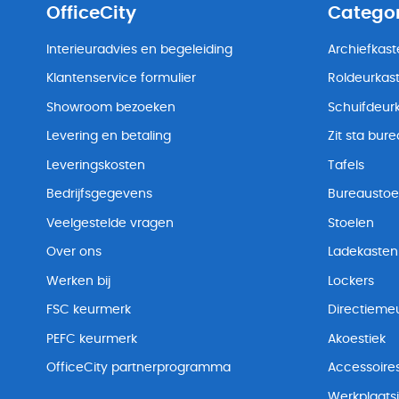
OfficeCity
Catego
Interieuradvies en begeleiding
Archiefkas
Klantenservice formulier
Roldeurkas
Showroom bezoeken
Schuifdeur
Levering en betaling
Zit sta bur
Leveringskosten
Tafels
Bedrijfsgegevens
Bureaustoe
Veelgestelde vragen
Stoelen
Over ons
Ladekasten
Werken bij
Lockers
FSC keurmerk
Directiemeu
PEFC keurmerk
Akoestiek
OfficeCity partnerprogramma
Accessoire
Werkplaatsi