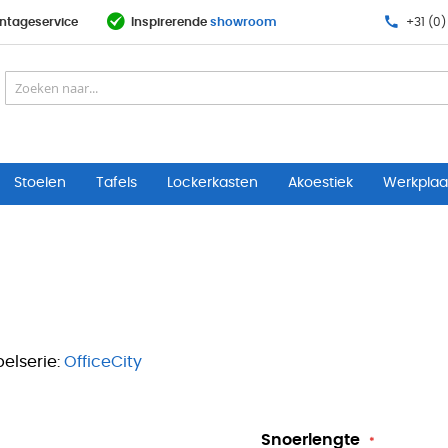
ntageservice
Inspirerende
showroom
+31 (0)
Stoelen
Tafels
Lockerkasten
Akoestiek
Werkplaat
elserie:
OfficeCity
Snoerlengte