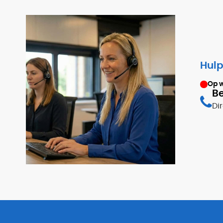
Hulp
Op 
Be
Di