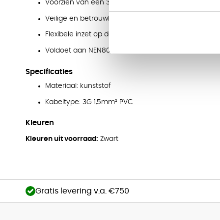
Voorzien van een 3-polige eGST female en male st
Veilige en betrouwbare verbinding
Flexibele inzet op de werkplek
Voldoet aan NEN8012-2020 normen
Specificaties
Materiaal: kunststof
Kabeltype: 3G 1,5mm² PVC
Kleuren
Kleuren uit voorraad:
Zwart
Gratis levering v.a. €750