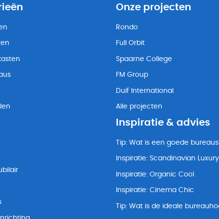
rieën
Onze projecten
ten
Rondo
ten
Full Orbit
kasten
Spaarne College
eaus
FM Group
Duif International
len
Alle projecten
Inspiratie & advies
Tip: Wat is een goede bureaus
Inspiratie: Scandinavian Luxury
bilair
Inspiratie: Organic Cool
Inspiratie: Cinema Chic
s
Tip: Wat is de ideale bureauh
nrichting