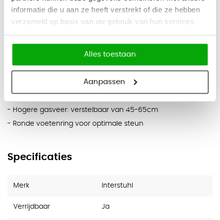
- Automotion-techniek
informatie die u aan ze heeft verstrekt of die ze hebben
- Hoogteverstelling van de rugleuning
verzameld op basis van uw gebruik van hun services.
- Hoogte instelbaar 40-51cm
Alles toestaan
Garantie:
- 10 jaar garantie
Aanpassen
Optioneel:
- Hogere gasveer: verstelbaar van 45-65cm
- Ronde voetenring voor optimale steun
Specificaties
Merk
Interstuhl
Verrijdbaar
Ja