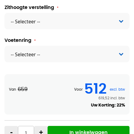
Zithoogte verstelling
Voetenring
512
659
Van
Voor
619,52
Uw Korting:
22%
-
+
In winkelwagen