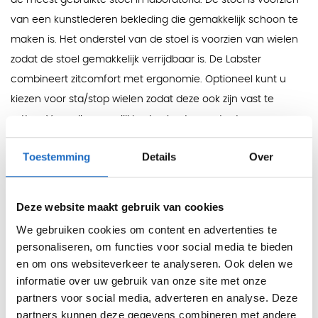
de meest gebruikte stoel in laboratoria. De stoel is voorzien
van een kunstlederen bekleding die gemakkelijk schoon te
maken is. Het onderstel van de stoel is voorzien van wielen
zodat de stoel gemakkelijk verrijdbaar is. De Labster
combineert zitcomfort met ergonomie. Optioneel kunt u
kiezen voor sta/stop wielen zodat deze ook zijn vast te
zetten. Voor alle mogelijkheden kunt u contact opnemen
met onze klantenservice.
Toestemming
Details
Over
- Kunstlederen bekleding
- Kleuren: Zwart / Blauw / Grijs / Rood / Mint en Wit
Deze website maakt gebruik van cookies
- Basiszithoogteverstelling: 40-51cm
We gebruiken cookies om content en advertenties te
- Inclusief verrijdbaar onderstel
personaliseren, om functies voor social media te bieden
- Zeer gemakkelijk schoon te maken
en om ons websiteverkeer te analyseren. Ook delen we
informatie over uw gebruik van onze site met onze
partners voor social media, adverteren en analyse. Deze
Functies:
partners kunnen deze gegevens combineren met andere