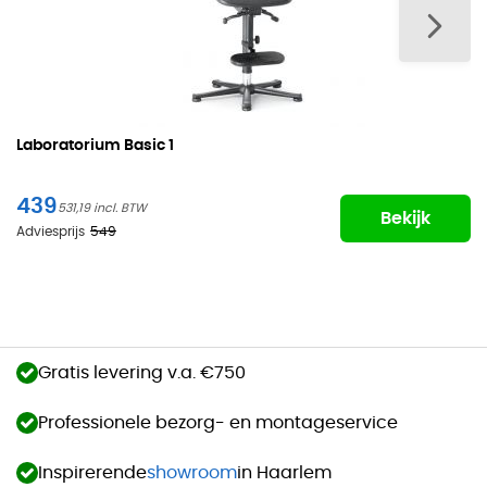
Laboratorium Basic
1
439
531,19
Bekijk
Adviesprijs
549
Gratis levering v.a. €750
Professionele bezorg- en montageservice
Inspirerende
showroom
in Haarlem