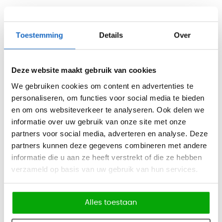
De ESD Neon voldoet aan norm EN 61340-5-1
Toestemming
Details
Over
Uitvoeringen:
- Neon 1 met Glijders (zithoogte 450-620 mm)
Deze website maakt gebruik van cookies
- Neon 2 met Wielen (zithoogte 450-620 mm)
We gebruiken cookies om content en advertenties te
- Neon 3 met Glijders en opstaphulp (zithoogte 590-870
personaliseren, om functies voor social media te bieden
mm)
en om ons websiteverkeer te analyseren. Ook delen we
informatie over uw gebruik van onze site met onze
Bekledingen:
partners voor social media, adverteren en analyse. Deze
partners kunnen deze gegevens combineren met andere
- Flexband : Happy orange, Mars green, Cool grey, Ocean
informatie die u aan ze heeft verstrekt of die ze hebben
blue
verzameld op basis van uw gebruik van hun services.
- Bekleding: Zwart, Blauw of Grijs
- Soort bekleding: Kunstleder, PUR
Alles toestaan
Functies: