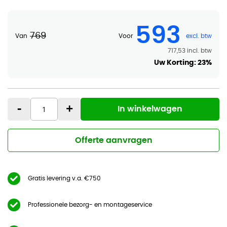
593
769
Van
Voor
717,53
Uw Korting:
23%
-
+
In winkelwagen
Offerte aanvragen
Gratis levering v.a. €750
Professionele bezorg- en montageservice