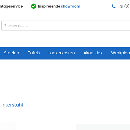
ntageservice
Inspirerende
showroom
+31 (0)
Stoelen
Tafels
Lockerkasten
Akoestiek
Werkplaat
:
Interstuhl