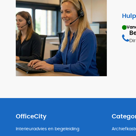
Hulp
Van
Be
Di
OfficeCity
Catego
Interieuradvies en begeleiding
Archiefkas