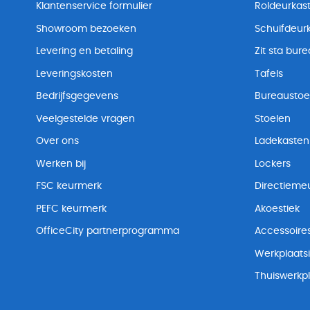
Klantenservice formulier
Roldeurkas
Showroom bezoeken
Schuifdeur
Levering en betaling
Zit sta bur
Leveringskosten
Tafels
Bedrijfsgegevens
Bureaustoe
Veelgestelde vragen
Stoelen
Over ons
Ladekasten
Werken bij
Lockers
FSC keurmerk
Directiemeu
PEFC keurmerk
Akoestiek
OfficeCity partnerprogramma
Accessoire
Werkplaatsi
Thuiswerkp