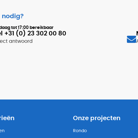
 nodig?
daag tot
17:00
bereikbaar
l +31 (0) 23 302 00 80
rect antwoord
rieën
Onze projecten
ten
Rondo