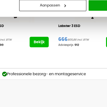
Aanpassen
ESD
Labster
3 ESD
666
805,86
Bekijk
98
Adviesprijs
912
Professionele bezorg- en montageservice