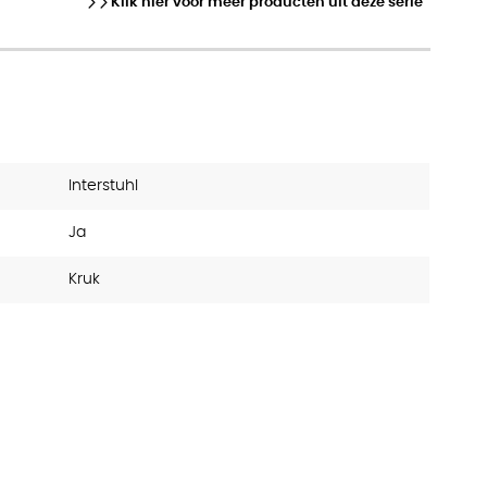
Klik hier voor meer producten uit deze serie
Interstuhl
Ja
Kruk