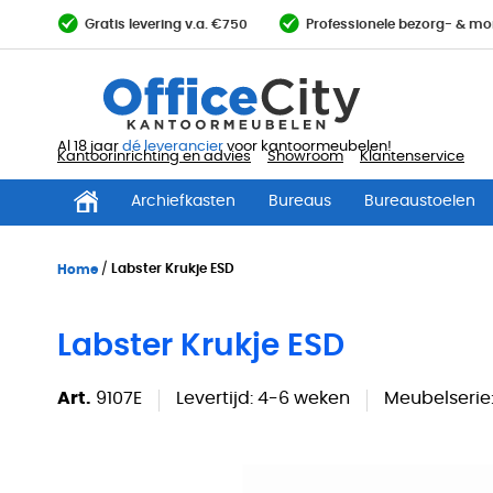
Ga
Gratis levering v.a. €750
Professionele bezorg- & mo
direct
door
naar
de
inhoud
Al 18 jaar
dé leverancier
voor kantoormeubelen!
Kantoorinrichting en advies
Showroom
Klantenservice
Archiefkasten
Bureaus
Bureaustoelen
Home
Labster Krukje ESD
Labster Krukje ESD
Art.
9107E
Levertijd:
4-6 weken
Meubelserie