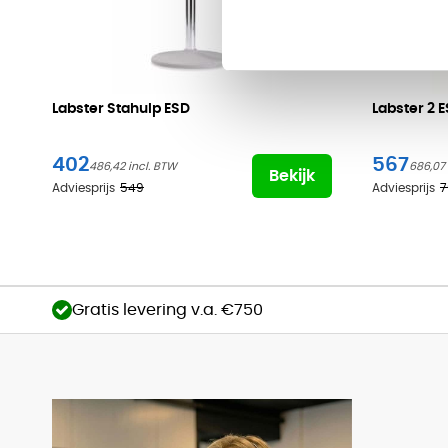
Labster Stahulp ESD
Labster
2 
402
567
486,42
686,07
Bekijk
Adviesprijs
549
Adviesprijs
7
Gratis levering v.a. €750