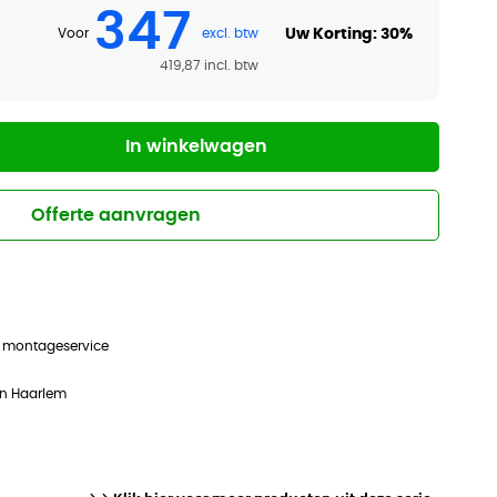
347
Uw Korting:
30%
Voor
419,87
In winkelwagen
Offerte aanvragen
n montageservice
in Haarlem