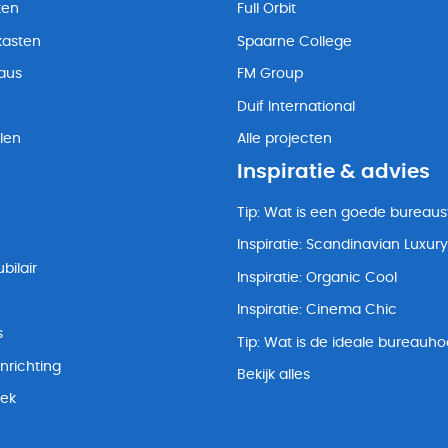
ten
Full Orbit
kasten
Spaarne College
eaus
FM Group
Duif International
len
Alle projecten
Inspiratie & advies
Tip: Wat is een goede bureaus
Inspiratie: Scandinavian Luxury
bilair
Inspiratie: Organic Cool
Inspiratie: Cinema Chic
s
Tip: Wat is de ideale bureauh
nrichting
Bekijk alles
lek