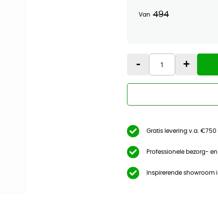
494
Van
-
+
Gratis levering v.a. €750
Professionele bezorg- e
Inspirerende showroom 