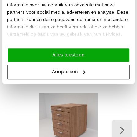
informatie over uw gebruik van onze site met onze
partners voor social media, adverteren en analyse. Deze
Merk
OfficeCity
partners kunnen deze gegevens combineren met andere
Garantie
2 jaar
informatie die u aan ze heeft verstrekt of die ze hebben
verzameld op basis van uw gebruik van hun services.
Type product
Ladeblok verrijdbaar
Alles toestaan
Aanpassen
Bijbehorende producten