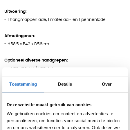
Uitvoering:
- 1 hangmappenlade, 1 materiaal- en 1 pennenlade
Afmetingenen:
- H58,5 x B42 x D56cm
Optioneel diverse handgrepen:
- Zilver: Zen Alu / Pop Alu
- Chroom: Zen Chroom / Pop Chroom
Toestemming
Details
Over
Garantie:
- 2 jaar fabrieksgarantie
Deze website maakt gebruik van cookies
Specificaties
We gebruiken cookies om content en advertenties te
personaliseren, om functies voor social media te bieden
en om ons websiteverkeer te analyseren. Ook delen we
Aantal laden
2 laden