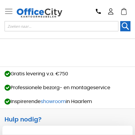
Zoek
Gratis levering v.a. €750
Professionele bezorg- en montageservice
Inspirerende
showroom
in Haarlem
Hulp nodig?
Vandaag tot
17:00
bereikbaar