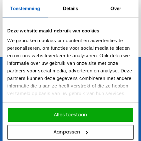
Bel +31 (0) 23 302 00 80
Toestemming
Details
Over
Direct antwoord
Deze website maakt gebruik van cookies
Mail ons
Antwoord binnen 1 dag
We gebruiken cookies om content en advertenties te
personaliseren, om functies voor social media te bieden
en om ons websiteverkeer te analyseren. Ook delen we
informatie over uw gebruik van onze site met onze
partners voor social media, adverteren en analyse. Deze
OfficeCity
partners kunnen deze gegevens combineren met andere
informatie die u aan ze heeft verstrekt of die ze hebben
verzameld op basis van uw gebruik van hun services.
Categorieën
Alles toestaan
Onze projecten
Inspiratie & advies
Aanpassen