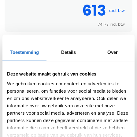
613
741,73
Levertijd:
2-5 werkdagen
Toestemming
Details
Over
-
+
In winkelwagen
Deze website maakt gebruik van cookies
Offerte aanvragen
We gebruiken cookies om content en advertenties te
personaliseren, om functies voor social media te bieden
en om ons websiteverkeer te analyseren. Ook delen we
Gratis levering v.a. €750
informatie over uw gebruik van onze site met onze
partners voor social media, adverteren en analyse. Deze
Professionele bezorg- en montageservice
partners kunnen deze gegevens combineren met andere
informatie die u aan ze heeft verstrekt of die ze hebben
Inspirerende showroom in Haarlem
verzameld op basis van uw gebruik van hun services.