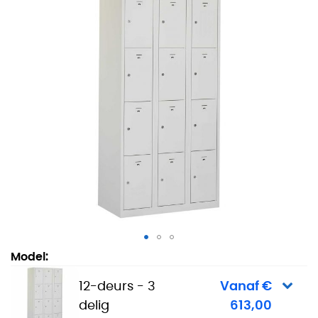
Lockerkast Basic - 12-deurs - 3 delig
Model:
12-deurs - 3
Vanaf €
delig
613,00