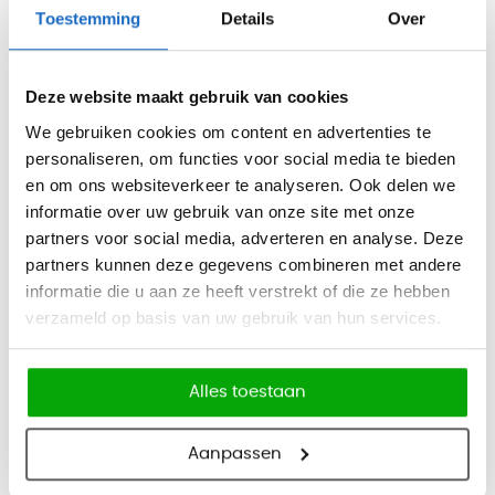
296
Toestemming
Details
Over
358,16
Deze website maakt gebruik van cookies
Levertijd:
2-5 werkdagen
We gebruiken cookies om content en advertenties te
personaliseren, om functies voor social media te bieden
-
+
en om ons websiteverkeer te analyseren. Ook delen we
In winkelwagen
informatie over uw gebruik van onze site met onze
partners voor social media, adverteren en analyse. Deze
Offerte aanvragen
partners kunnen deze gegevens combineren met andere
informatie die u aan ze heeft verstrekt of die ze hebben
verzameld op basis van uw gebruik van hun services.
Gratis levering v.a. €750
Alles toestaan
Professionele bezorg- en montageservice
Inspirerende showroom in Haarlem
Aanpassen