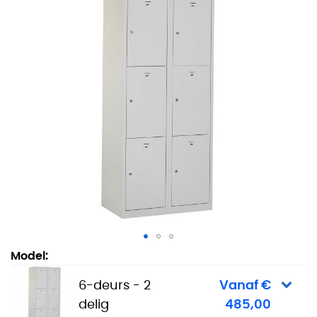
Lockerkast Basic Plus - 6-deurs - 2 delig
Model:
6-deurs - 2
Vanaf €
delig
485,00