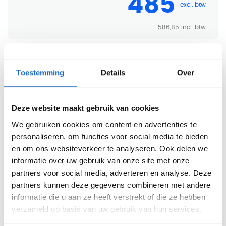
485
586,85
Levertijd:
2-5 werkdagen
Toestemming
Details
Over
-
+
In winkelwagen
Deze website maakt gebruik van cookies
Offerte aanvragen
We gebruiken cookies om content en advertenties te
personaliseren, om functies voor social media te bieden
en om ons websiteverkeer te analyseren. Ook delen we
Gratis levering v.a. €750
informatie over uw gebruik van onze site met onze
partners voor social media, adverteren en analyse. Deze
Professionele bezorg- en montageservice
partners kunnen deze gegevens combineren met andere
informatie die u aan ze heeft verstrekt of die ze hebben
Inspirerende showroom in Haarlem
verzameld op basis van uw gebruik van hun services.