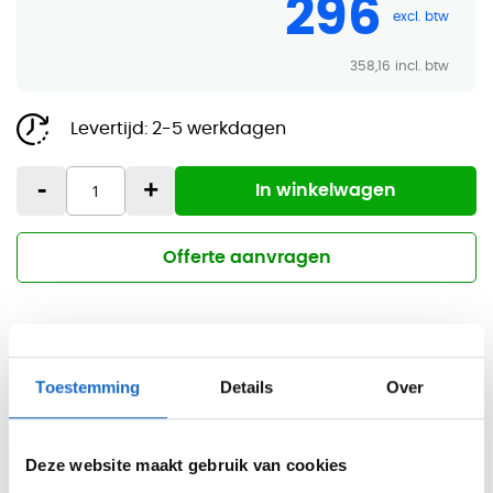
296
358,16
Levertijd:
2-5 werkdagen
-
+
In winkelwagen
Offerte aanvragen
Gratis levering v.a. €750
Toestemming
Details
Over
Professionele bezorg- en montageservice
Inspirerende showroom in Haarlem
Deze website maakt gebruik van cookies