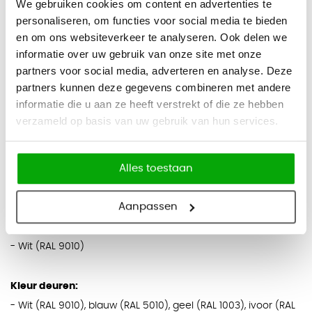
We gebruiken cookies om content en advertenties te
personaliseren, om functies voor social media te bieden
Beschrijving
en om ons websiteverkeer te analyseren. Ook delen we
informatie over uw gebruik van onze site met onze
Lockerkast colour 2.10
partners voor social media, adverteren en analyse. Deze
partners kunnen deze gegevens combineren met andere
Een lockerkast van staal met 10 verschillend gekleurde
informatie die u aan ze heeft verstrekt of die ze hebben
deuren. Deze locker heeft gladde deuren en u heeft de
verzameld op basis van uw gebruik van hun services.
keuze uit een cilinderslot, een valgrendelslot, pincode of RFID
slot. U kunt de deuren zelf verwisselen indien u een andere
Alles toestaan
volgorde van de kleuren wilt. De locker is geschikt voor
dagelijks gebruik.
Aanpassen
Kleur romp:
- Wit (RAL 9010)
Kleur deuren:
- Wit (RAL 9010), blauw (RAL 5010), geel (RAL 1003), ivoor (RAL