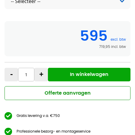
595
719,95
-
+
In winkelwagen
Offerte aanvragen
Gratis levering v.a. €750
Professionele bezorg- en montageservice