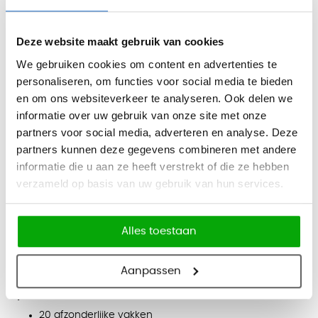
Door het telefoonverbod op scholen vanaf 2024 zijn deze
lockers perfect voor het veilig opbergen van smartphones
Deze website maakt gebruik van cookies
tijdens de les.
We gebruiken cookies om content en advertenties te
personaliseren, om functies voor social media te bieden
Kleuren
en om ons websiteverkeer te analyseren. Ook delen we
Lichtgrijs / lichtgrijs (RAL 7035 / 7035), lichtgrijs / blauw (RAL
informatie over uw gebruik van onze site met onze
7035 / 5010), lichtgrijs / rood (RAL 7035 / 3000)
partners voor social media, adverteren en analyse. Deze
Afmetingen
partners kunnen deze gegevens combineren met andere
informatie die u aan ze heeft verstrekt of die ze hebben
Hoogte: 180 cm
verzameld op basis van uw gebruik van hun services.
Breedte: 46 cm
Diepte: 20 cm
Alles toestaan
Compartimentafmetingen
15,1 × 16,5 × 16,2 cm
Aanpassen
Specificaties
20 afzonderlijke vakken