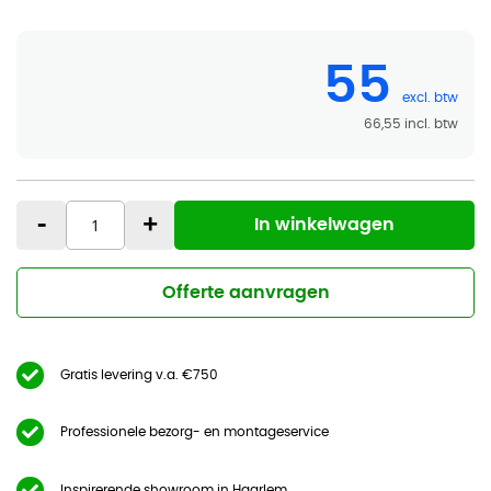
55
66,55
-
+
In winkelwagen
Offerte aanvragen
Gratis levering v.a. €750
Professionele bezorg- en montageservice
Inspirerende showroom in Haarlem