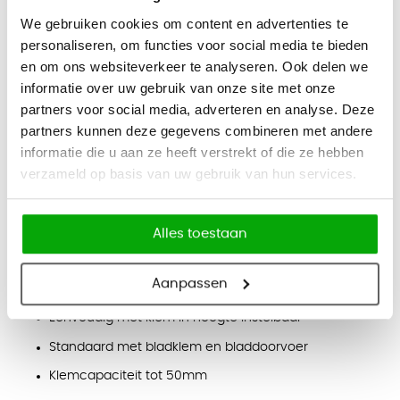
Monitorarm B-SKY Eco3 Kort wordt geleverd met een
We gebruiken cookies om content en advertenties te
bladklem en een bladdoorvoer. U heeft de keuze om de arm
personaliseren, om functies voor social media te bieden
met een klem of met een doorvoer te bevestigen.
en om ons websiteverkeer te analyseren. Ook delen we
informatie over uw gebruik van onze site met onze
Bladklem: Draai vast totdat deze stevig zit.
partners voor social media, adverteren en analyse. Deze
Bladdoorvoer: Er dient een gat in het blad geboord te
partners kunnen deze gegevens combineren met andere
worden.
informatie die u aan ze heeft verstrekt of die ze hebben
verzameld op basis van uw gebruik van hun services.
Specificaties
Geschikt voor monitoren tot 30 inch
Draagvermogen max. 8kg
Alles toestaan
In hoogte verstelbaar tot 410mm
Aanpassen
VESA 75x75 / 100x100 voorzien van quick release
Eenvoudig met klem in hoogte instelbaar
Standaard met bladklem en bladdoorvoer
Klemcapaciteit tot 50mm