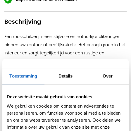
Beschrijving
Een mosschilderij is een stijlvolle en natuurlijke blikvanger
binnen uw kantoor of bedrijfsruimte. Het brengt groen in het
interieur en zorgt tegelijkertijd voor een rustige en
aangename werkomgeving. Door het natuurlijke karakter
van mos geeft een mosschilderij iedere ruimte een unieke
Toestemming
Details
Over
en moderne uitstraling.
Naast de decoratieve functie heeft mos ook praktische
Deze website maakt gebruik van cookies
voordelen. De natuurlijke structuur van het mos helpt bij het
dempen van geluid, waardoor de akoestiek in een ruimte
We gebruiken cookies om content en advertenties te
personaliseren, om functies voor social media te bieden
merkbaar kan verbeteren. Dit draagt bij aan een prettiger
en om ons websiteverkeer te analyseren. Ook delen we
werkklimaat en meer comfort op de werkplek.
informatie over uw gebruik van onze site met onze