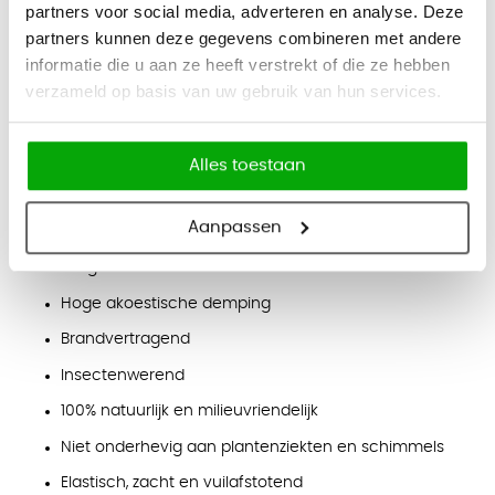
Een groot voordeel van een mosschilderij is dat het volledig
partners voor social media, adverteren en analyse. Deze
partners kunnen deze gegevens combineren met andere
onderhoudsvrij is. Het mos heeft geen water, daglicht of
informatie die u aan ze heeft verstrekt of die ze hebben
verzorging nodig en behoudt langdurig zijn natuurlijke
verzameld op basis van uw gebruik van hun services.
uitstraling. Hierdoor is het een duurzame en praktische
keuze voor kantoren, ontvangstruimtes en vergaderruimtes.
Eigenschappen
Alles toestaan
Inclusief montagemateriaal
Aanpassen
Volledig onderhoudsvrij
Lange levensduur
Hoge akoestische demping
Brandvertragend
Insectenwerend
100% natuurlijk en milieuvriendelijk
Niet onderhevig aan plantenziekten en schimmels
Elastisch, zacht en vuilafstotend