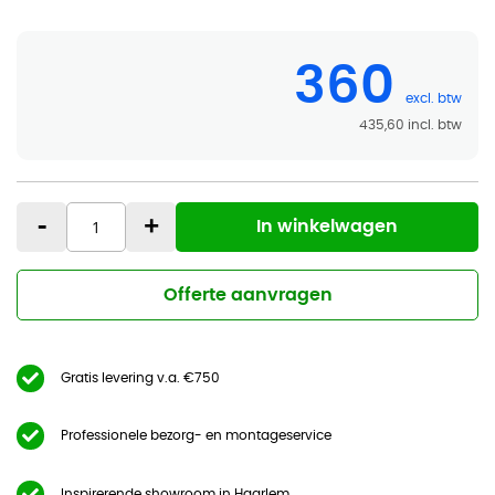
360
435,60
-
+
In winkelwagen
Offerte aanvragen
Gratis levering v.a. €750
Professionele bezorg- en montageservice
Inspirerende showroom in Haarlem