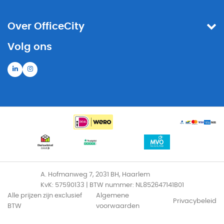
Over OfficeCity
Volg ons
A. Hofmanweg 7, 2031 BH, Haarlem
KvK: 57590133 | BTW nummer: NL852647141B01
Alle prijzen zijn exclusief
Algemene
Privacybeleid
BTW
voorwaarden