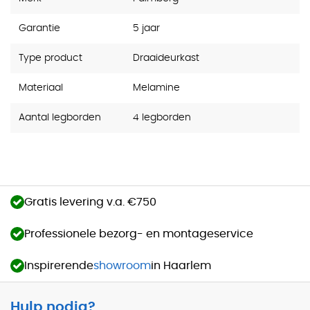
Garantie
5 jaar
Type product
Draaideurkast
Materiaal
Melamine
Aantal legborden
4 legborden
Gratis levering v.a. €750
Professionele bezorg- en montageservice
Inspirerende
showroom
in Haarlem
Hulp nodig?