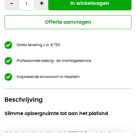
-
+
In winkelwagen
Offerte aanvragen
Gratis levering v.a. €750
Professionele bezorg- en montageservice
Inspirerende showroom in Haarlem
Beschrijving
Slimme opbergruimte tot aan het plafond
Met de draaideurkasten uit de PRISMA 2-serie haalt u een