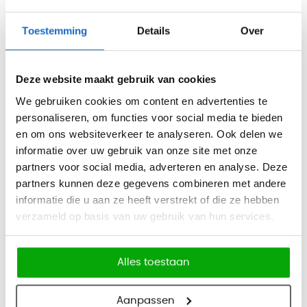
praktische en stijlvolle oplossing in huis voor ieder kantoor.
Toestemming
Details
Over
Deze kasten zorgen voor orde en overzicht tot aan de
plafondhoogte, waardoor de beschikbare ruimte optimaal
benut wordt. Losliggende documenten, mappen en
Deze website maakt gebruik van cookies
persoonlijke spullen verdwijnen uit het zicht, zodat de
We gebruiken cookies om content en advertenties te
werkplek opgeruimd en professioneel oogt. Dankzij de
personaliseren, om functies voor social media te bieden
doordachte indeling ontstaat er een rustige werkomgeving
en om ons websiteverkeer te analyseren. Ook delen we
waarin medewerkers zich beter kunnen concentreren en
informatie over uw gebruik van onze site met onze
partners voor social media, adverteren en analyse. Deze
productiever kunnen werken.
partners kunnen deze gegevens combineren met andere
informatie die u aan ze heeft verstrekt of die ze hebben
verzameld op basis van uw gebruik van hun services.
Functionaliteit en design in balans
Alles toestaan
De PRISMA 2 draaideurkasten zijn ontworpen met oog voor
Aanpassen