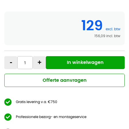
129
156,09
-
+
In winkelwagen
Offerte aanvragen
Gratis levering v.a. €750
Professionele bezorg- en montageservice