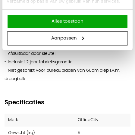
verzameld op basis van uw gebruik van hun services.
Afmetingen buitenmaat:
- H12 x B43,5 x D27cm
Afmetingen binnenmaat:
Alles toestaan
- H10 x B32,7 x D26cm
Aanpassen
Specificaties
- Afsluitbaar door sleutel
- Inclusief 2 jaar fabrieksgarantie
- Niet geschikt voor bureaubladen van 60cm diep i.v.m.
draagbalk
Specificaties
Merk
OfficeCity
Gewicht (kg)
5