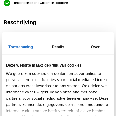
Inspirerende showroom in Haarlem
Beschrijving
Persoonlijke opberglade Maroon
Persoonlijke onderbouw opberglade voor meer overzicht en
Toestemming
Details
Over
orde op uw bureau. Gemaakt van stevig staal en
verkrijgbaar in drie kleuren. Geschikt voor alle Maroon
Deze website maakt gebruik van cookies
bureaus en eenvoudig te monteren. De lade is afsluitbaar
We gebruiken cookies om content en advertenties te
zodat de inhoud veilig kan worden opgebrogen. Een echte
personaliseren, om functies voor social media te bieden
aanrader uit ons assortiment.
en om ons websiteverkeer te analyseren. Ook delen we
informatie over uw gebruik van onze site met onze
Kleur:
partners voor social media, adverteren en analyse. Deze
- Zwart RAL 9005, Zilvergrijs RAL 9006, Wit RAL 9010
partners kunnen deze gegevens combineren met andere
informatie die u aan ze heeft verstrekt of die ze hebben