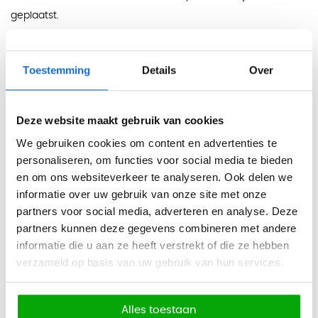
geplaatst.
De afwerking van de plantenbak sluit aan op het
kleurenpalet van de bovenkant van de standaardkast. Zo
Toestemming
Details
Over
kan de plantenbak goed worden gecombineerd met
bestaande Eliza kasten of boekenplanken.
Deze website maakt gebruik van cookies
Controleer vooraf de afmeting van de kast of boekenplank,
We gebruiken cookies om content en advertenties te
zodat de gekozen plantenbak goed aansluit op het meubel
personaliseren, om functies voor social media te bieden
waarop deze geplaatst wordt.
en om ons websiteverkeer te analyseren. Ook delen we
Kleuren
informatie over uw gebruik van onze site met onze
partners voor social media, adverteren en analyse. Deze
Bak:
wit, zwart, antraciet, aluminium, beige, eiken, acacia,
partners kunnen deze gegevens combineren met andere
natuur eiken, honing eiken, licht noten en vergrijsd donker
informatie die u aan ze heeft verstrekt of die ze hebben
noten.
verzameld op basis van uw gebruik van hun services.
Afmetingen
Hoogte: tot 25 cm
Alles toestaan