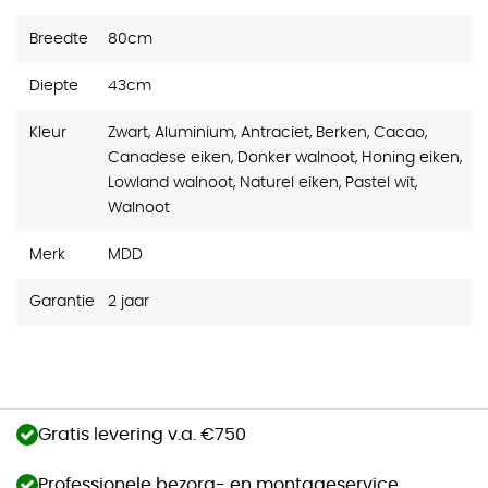
Breedte
80cm
Diepte
43cm
Kleur
Zwart, Aluminium, Antraciet, Berken, Cacao,
Canadese eiken, Donker walnoot, Honing eiken,
Lowland walnoot, Naturel eiken, Pastel wit,
Walnoot
Merk
MDD
Garantie
2 jaar
Gratis levering v.a. €750
Professionele bezorg- en montageservice