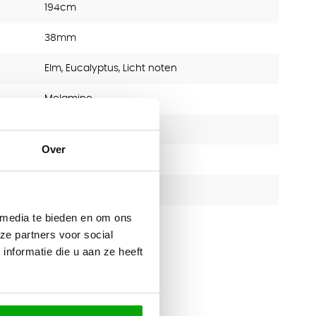
194cm
38mm
Elm, Eucalyptus, Licht noten
Melamine
Quadrifoglio
Over
2 jaar
Directiebureau
 media te bieden en om ons
38
ze partners voor social
nformatie die u aan ze heeft