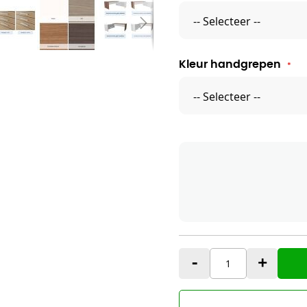
et aanbouw
Kleur handgrepen
-
+