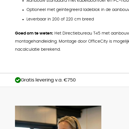
Aanbouw standaard met kabeldoorvoer en PC-hou
Optioneel met geïntegreerd ladeblok in de aanbou
Leverbaar in 200 of 220 cm breed
Goed om te weten:
Het Directiebureau T45 met aanbou
montagehandleiding. Montage door OfficeCity is mogelij
nacalculatie berekend.
Gratis levering v.a. €750