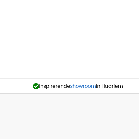
Inspirerende
showroom
in Haarlem