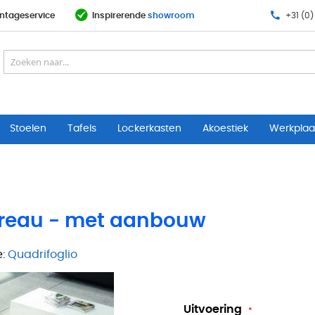
ntageservice
Inspirerende
showroom
+31 (0)
Stoelen
Tafels
Lockerkasten
Akoestiek
Werkplaat
bureau - met aanbouw
:
Quadrifoglio
Uitvoering