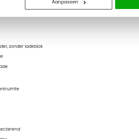
Aanpassen
er, zonder ladeblok
de
lade
erkruimte
flecterend