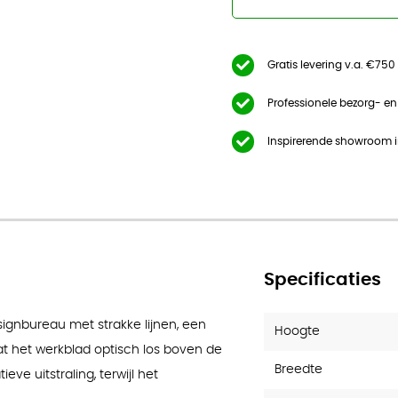
Gratis levering v.a. €750
Professionele bezorg- e
Inspirerende showroom 
Specificaties
signbureau met strakke lijnen, een
Hoogte
t het werkblad optisch los boven de
Breedte
eve uitstraling, terwijl het