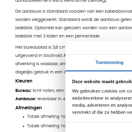
aanbouwelement extra werkruimte toevoegt.
De aanbouw is standaard voorzien van een kabeldoorvoer
worden weggewerkt. Standaard wordt de aanbouw gelev
ladeblok. Optioneel kan gekozen worden voor een aanbou
ladeblok met 3 laden en een pennenlade.
Het bureaublad is 3,8 cm dik en afgewerkt met melamine.
uitgevoerd in stootvast ABS van 2 mm en sluiten aan bij
Toestemming
afwerking is wasbaar, antikras en anti-reflecterend, waar
dagelijks gebruik in een directie- of kantooromgeving.
Deze website maakt gebruik
Kleuren
We gebruiken cookies om cont
Bureau:
licht noten, elm en eucalyptus.
websiteverkeer te analyseren
Aanbouw:
leverbaar in 4 kleuren.
media, adverteren en analys
Afmetingen
verstrekt of die ze hebben v
Totale afmeting: hoogte 76,8 cm, breedte 200 cm, 
Totale afmeting: hoogte 76,8 cm, breedte 220 cm, 