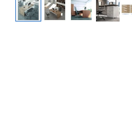
Quadrifoglio T45 directiebureau - m