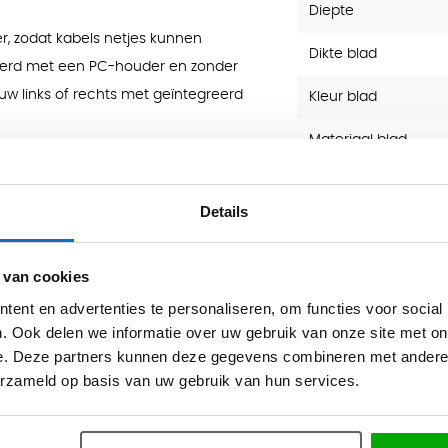
Diepte
, zodat kabels netjes kunnen
Dikte blad
erd met een PC-houder en zonder
w links of rechts met geïntegreerd
Kleur blad
Materiaal blad
 De rechte kantstroken zijn
Merk
 het bovenblad. De melamine
Details
door het bureau geschikt is voor
Garantie
Type product
 van cookies
ent en advertenties te personaliseren, om functies voor social
Dikte Blad (mm)
. Ook delen we informatie over uw gebruik van onze site met on
e. Deze partners kunnen deze gegevens combineren met andere i
erzameld op basis van uw gebruik van hun services.
diepte 194 cm
diepte 194 cm