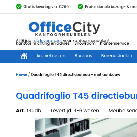
Ga
Gratis levering v.a. €750
Professionele bezorg- & mo
direct
door
naar
de
inhoud
Al 18 jaar
dé leverancier
voor kantoormeubelen!
Kantoorinrichting en advies
Showroom
Klantenservice
Archiefkasten
Bureaus
Bureaustoelen
Home
Quadrifoglio T45 directiebureau - met aanbouw
Quadrifoglio T45 directie
Art.
t45db
Levertijd:
4-6 weken
Meubelserie