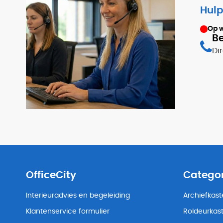
Hulp
Op 
Be
Di
OfficeCity
Catego
Interieuradvies en begeleiding
Archiefkas
Klantenservice formulier
Roldeurkas