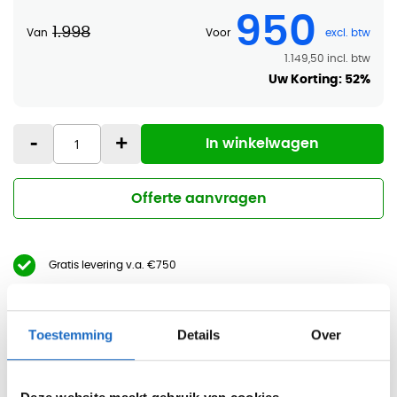
950
1.998
Van
Voor
1.149,50
Uw Korting:
52%
-
+
In winkelwagen
Offerte aanvragen
Gratis levering v.a. €750
Professionele bezorg- en montageservice
Toestemming
Details
Over
Inspirerende showroom in Haarlem