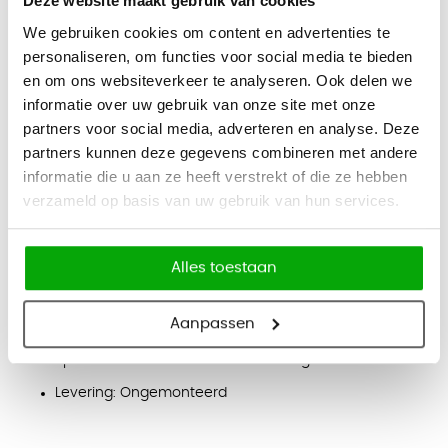
Deze website maakt gebruik van cookies
Beschrijving
We gebruiken cookies om content en advertenties te
personaliseren, om functies voor social media te bieden
Tweede kans - Receptiebalie Fara
en om ons websiteverkeer te analyseren. Ook delen we
informatie over uw gebruik van onze site met onze
Deze receptiebalie is verkeerd besteld en zit hierdoor nog
partners voor social media, adverteren en analyse. Deze
volledig nieuw in de verpakking.
partners kunnen deze gegevens combineren met andere
informatie die u aan ze heeft verstrekt of die ze hebben
Eigenschappen
verzameld op basis van uw gebruik van hun services.
Kleuren balie (voorkant, wangen en topblad): Walnoot
Kleuren frame: Zwart
Alles toestaan
Kleuren topblad frame: Zwart mat
Afmetingen: H110 x B200 x D85cm (werkplek: B120 x
Aanpassen
D70cm)
Specificaties: Inclusief LED verlichting
Levering: Ongemonteerd