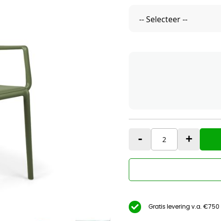
-
+
Gratis levering v.a. €750