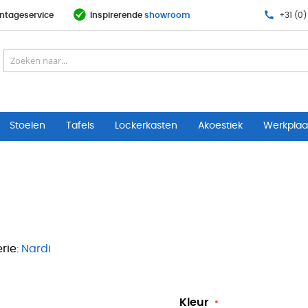
ntageservice
Inspirerende
showroom
+31 (0)
Stoelen
Tafels
Lockerkasten
Akoestiek
Werkplaat
rie:
Nardi
Kleur