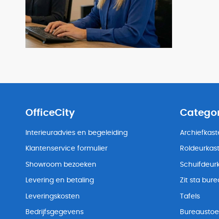
OfficeCity
Catego
Interieuradvies en begeleiding
Archiefkas
Klantenservice formulier
Roldeurkas
Showroom bezoeken
Schuifdeur
Levering en betaling
Zit sta bur
Leveringskosten
Tafels
Bedrijfsgegevens
Bureaustoe