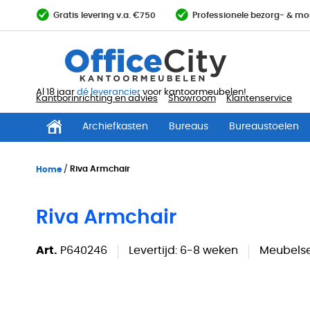
Ga
Gratis levering v.a. €750
Professionele bezorg- & mo
direct
door
naar
de
inhoud
Al 18 jaar
dé leverancier
voor kantoormeubelen!
Kantoorinrichting en advies
Showroom
Klantenservice
Archiefkasten
Bureaus
Bureaustoelen
Home
Riva Armchair
Riva Armchair
Art.
P640246
Levertijd:
6-8 weken
Meubelse