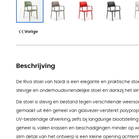
Riva Armchair
Vorige
Beschrijving
De Riva stoel van Nardi is een elegante en praktische stoe
stevige en onderhoudsvriendelijke stoel en dankzij het sli
De stoel is stevig en bestand tegen verschillende weers
gemaakt uit één geheel van glasvezel-versterkt polypropy
UV-bestendige afwerking, zelfs bij langdurige blootstellin
geheel is, vallen krassen en beschadigingen minder op waa
slim detail van het ontwerp is een kleine opening achterin 