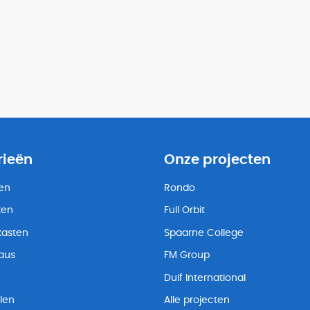
rieën
Onze projecten
ten
Rondo
ten
Full Orbit
kasten
Spaarne College
eaus
FM Group
Duif International
len
Alle projecten