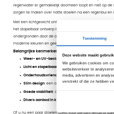
regenwater er gemakkelijk doorheen loopt en niet op de sto
zorgen te maken over natte stoelen na een regenbui en is
Met een lichtgewicht ontwerp is de Nardi Riva terrasstoel 
het stapelbaar ontwerp bespaart u ruimte bij het opbergen
ondergronden door de antislip poten die extra stabiliteit b
Toestemming
moderne kleuren en geef uw buitenruimte de uitstraling d
Belangrijke kenmerken:
Deze website maakt gebruik
Weer- en UV-bestendig
: bestand tegen zon en reg
We gebruiken cookies om cont
Licht en stapelbaar tot 6
: makkelijk te verplaatsen
websiteverkeer te analyseren
media, adverteren en analys
Onderhoudsvriendelijk
: even afnemen met een doe
verstrekt of die ze hebben v
Slim design
: een opening in de zitting voorkomt dat 
Goede stabiliteit
: dankzij de antislip poten blijft hij s
Divers aanbod in kleuren
: verkrijgbaar in zes kleure
Of u nu een paar stoelen zoekt voor uw tuin, terras of zake