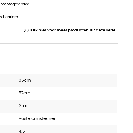
n montageservice
in Haarlem
Klik hier voor meer producten uit deze serie
86cm
57cm
2 jaar
Vaste armsteunen
4.6