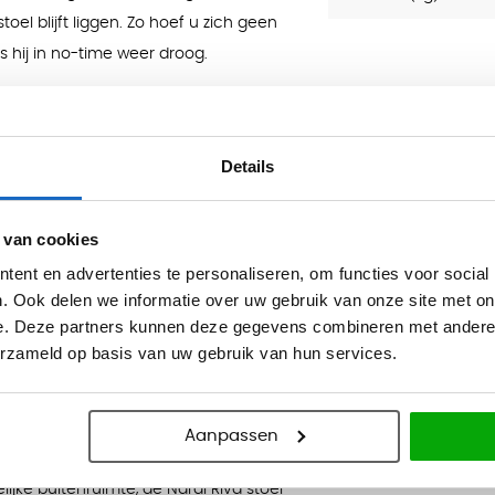
el blijft liggen. Zo hoef u zich geen
 hij in no-time weer droog.
makkelijk te verplaatsen en dankzij
. De stoel staat stevig op diverse
ieden. Kies uit zes verschillende
Details
ie u zoekt.
 van cookies
en.
ent en advertenties te personaliseren, om functies voor social
 en compact op te bergen.
. Ook delen we informatie over uw gebruik van onze site met on
e. Deze partners kunnen deze gegevens combineren met andere i
k en hij is weer schoon.
erzameld op basis van uw gebruik van hun services.
water blijft staan.
tevig op zijn plek.
n.
Aanpassen
lijke buitenruimte, de Nardi Riva stoel