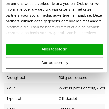
diverse kleuren. Zo heb je snel een functionele én stijlvolle
en om ons websiteverkeer te analyseren. Ook delen we
informatie over uw gebruik van onze site met onze
opbergoplossing in huis. Bovendien wordt de kast standaard
partners voor social media, adverteren en analyse. Deze
geleverd met
5 jaar garantie
, zodat je verzekerd bent van
partners kunnen deze gegevens combineren met andere
kwaliteit en betrouwbaarheid.
informatie die u aan ze heeft verstrekt of die ze hebben
Specificaties
verzameld op basis van uw gebruik van hun services.
Hoogte
105cm
Alles toestaan
Breedte
120cm
Aanpassen
Diepte
43cm
Draagkracht
50kg per legbord
Kleur
Zwart, Krijtwit, Lichtgrijs, Zilver
Type slot
Cilinderslot