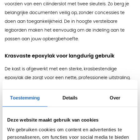
voorzien van een cilinderslot met twee sleutels. Zo berg je
belangrijke documenten veilig op, zonder concessies te
doen aan toegankelijkheid. De in hoogte verstelbare
legborden maken het eenvoudig om de indeling aan te
passen aan jouw opbergbehoefte.
Krasvaste epoxylak voor langdurig gebruik
De kast is afgewerkt met een sterke, krasbestendige
epoxylak die zorgt voor een nette, professionele uitstraling.
Deze afwerking beschermt de kast tegen slijtage, waardoor
ze ook bij dagelijks gebruik in topconditie blijft. Een duurzame
Toestemming
Details
Over
keuze voor iedere werkomgeving.
Deze website maakt gebruik van cookies
Direct leverbaar – inclusief 5 jaar garantie
We gebruiken cookies om content en advertenties te
Deze lage roldeurkast is direct uit voorraad leverbaar in
personaliseren, om functies voor social media te bieden