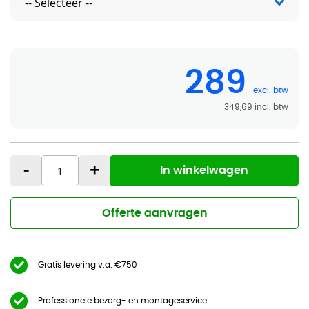
289
349,69
-
+
In winkelwagen
Offerte aanvragen
Gratis levering v.a. €750
Professionele bezorg- en montageservice