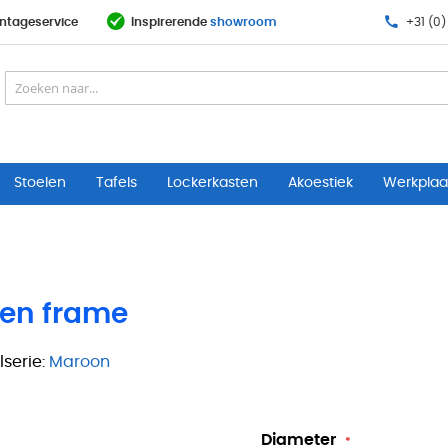
ntageservice
Inspirerende
showroom
+31 (0)
Stoelen
Tafels
Lockerkasten
Akoestiek
Werkplaat
len frame
serie:
Maroon
Diameter