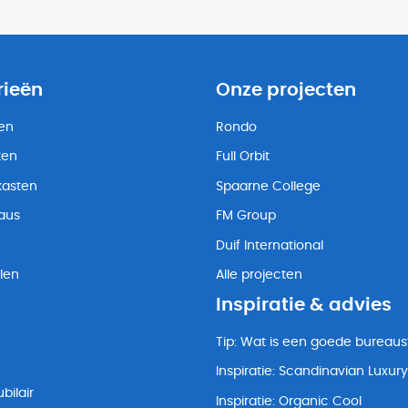
rieën
Onze projecten
ten
Rondo
ten
Full Orbit
kasten
Spaarne College
eaus
FM Group
Duif International
len
Alle projecten
Inspiratie & advies
Tip: Wat is een goede bureaus
Inspiratie: Scandinavian Luxury
bilair
Inspiratie: Organic Cool