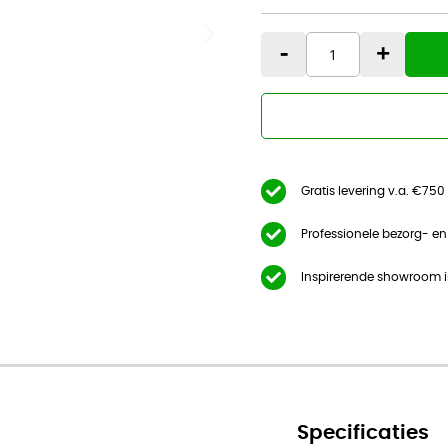
frame
-
+
Gratis levering v.a. €750
Professionele bezorg- e
Inspirerende showroom 
Specificaties