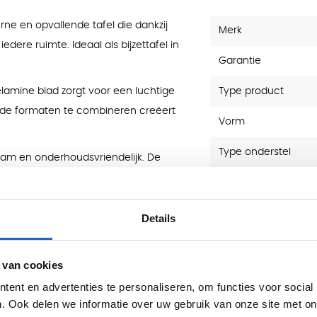
ne en opvallende tafel die dankzij
Merk
dere ruimte. Ideaal als bijzettafel in
Garantie
Type product
lamine blad zorgt voor een luchtige
llende formaten te combineren creëert
Vorm
Type onderstel
aam en onderhoudsvriendelijk. De
ikt voor dagelijks gebruik.
Dikte Blad (mm)
Details
 Eiken Donker, Toscaans Noten, Eiken
ijs (RAL 9006)
 van cookies
ent en advertenties te personaliseren, om functies voor social
. Ook delen we informatie over uw gebruik van onze site met on