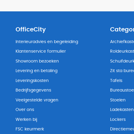
OfficeCity
Catego
Interieuradvies en begeleiding
Archiefkas
Klantenservice formulier
Roldeurkas
Showroom bezoeken
Schuifdeur
Levering en betaling
Zit sta bur
Leveringskosten
Tafels
Bedrijfsgegevens
Bureaustoe
Veelgestelde vragen
Stoelen
Over ons
Ladekasten
Werken bij
Lockers
FSC keurmerk
Directiemeu