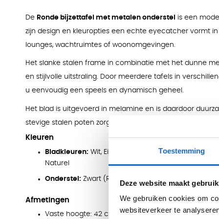
De
Ronde bijzettafel met metalen onderstel
is een moder
zijn design en kleuropties een echte eyecatcher vormt in ie
lounges, wachtruimtes of woonomgevingen.
Het slanke stalen frame in combinatie met het dunne me
en stijlvolle uitstraling. Door meerdere tafels in verschi
u eenvoudig een speels en dynamisch geheel.
Het blad is uitgevoerd in melamine en is daardoor duurz
stevige stalen poten zorgen voor een stabiele basis, gesch
Kleuren
Toestemming
Bladkleuren:
Wit, Eiken Robson, Beuken, Eiken Licht,
Naturel
Onderstel:
Zwart (RAL 9005), Wit (RAL 9010), Zilvergr
Deze website maakt gebruik
We gebruiken cookies om cont
Afmetingen
websiteverkeer te analyseren
Vaste hoogte: 42 cm