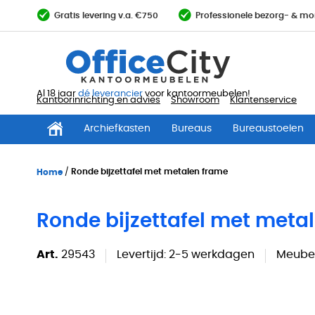
Ga
Gratis levering v.a. €750
Professionele bezorg- & mo
direct
door
naar
de
inhoud
Al 18 jaar
dé leverancier
voor kantoormeubelen!
Kantoorinrichting en advies
Showroom
Klantenservice
Archiefkasten
Bureaus
Bureaustoelen
Home
Ronde bijzettafel met metalen frame
Ronde bijzettafel met meta
Art.
29543
Levertijd:
2-5 werkdagen
Meubel