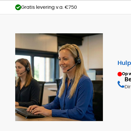
Gratis levering v.a. €750
Hulp
Op 
Be
Di