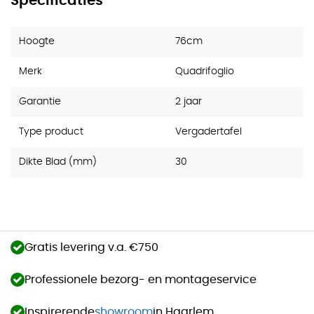
Specificaties
Hoogte
76cm
Merk
Quadrifoglio
Garantie
2 jaar
Type product
Vergadertafel
Dikte Blad (mm)
30
Gratis levering v.a. €750
Professionele bezorg- en montageservice
Inspirerende
showroom
in Haarlem