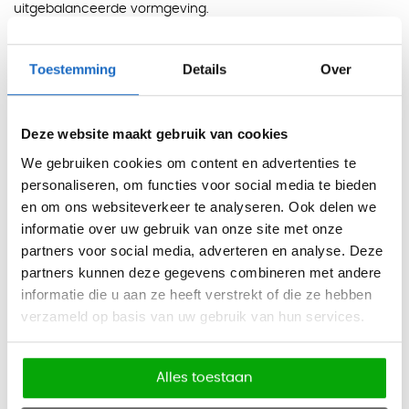
uitgebalanceerde vormgeving.
Het ronde blad zorgt ervoor dat alle deelnemers elkaar goed
Toestemming
Details
Over
kunnen zien, wat bijdraagt aan een open en gelijkwaardige
manier van overleggen. Dit maakt de tafel bijzonder
geschikt voor korte meetings en informele besprekingen.
Deze website maakt gebruik van cookies
Het 30 mm dikke melamine blad is duurzaam,
We gebruiken cookies om content en advertenties te
onderhoudsvriendelijk en bestand tegen dagelijks gebruik. In
personaliseren, om functies voor social media te bieden
en om ons websiteverkeer te analyseren. Ook delen we
combinatie met het stevige onderstel biedt de tafel een
informatie over uw gebruik van onze site met onze
stabiele en betrouwbare oplossing voor langdurig gebruik.
partners voor social media, adverteren en analyse. Deze
Kleuren
partners kunnen deze gegevens combineren met andere
Blad:
Wit, Grijs, Beton, Licht Eiken, Elm, Licht noten, Gewit
informatie die u aan ze heeft verstrekt of die ze hebben
elm, Eucalyptus
verzameld op basis van uw gebruik van hun services.
Onderstel:
Wit, Zilver, Schaduw grijs, Chroom
Afmetingen
Alles toestaan
Vaste hoogte: 76 cm