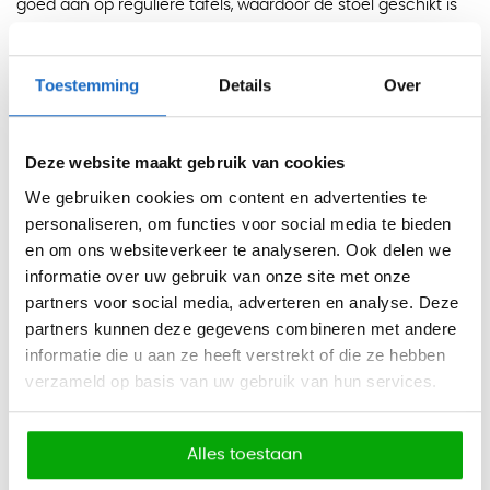
goed aan op reguliere tafels, waardoor de stoel geschikt is
voor kantines, vergaderruimtes, kantoorruimtes en informele
overlegplekken.
Toestemming
Details
Over
Kleuren
Microvezel:
Antraciet en Cognac.
Deze website maakt gebruik van cookies
Afmetingen
We gebruiken cookies om content en advertenties te
Totale afmetingen: H 86 x B 56 x D 52 cm
personaliseren, om functies voor social media te bieden
Zithoogte: 48 cm
en om ons websiteverkeer te analyseren. Ook delen we
Zitbreedte: 40 cm
informatie over uw gebruik van onze site met onze
partners voor social media, adverteren en analyse. Deze
Zitdiepte: 40 cm
partners kunnen deze gegevens combineren met andere
informatie die u aan ze heeft verstrekt of die ze hebben
Eigenschappen
verzameld op basis van uw gebruik van hun services.
Stoel met brede microvezel zitting
Verticale stiknaden in de zitting
Alles toestaan
Waterafstotend en eenvoudig schoon te houden