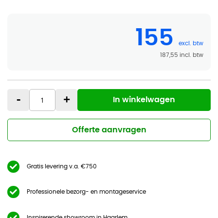
155
187,55
-
+
In winkelwagen
Offerte aanvragen
Gratis levering v.a. €750
Professionele bezorg- en montageservice
Inspirerende showroom in Haarlem