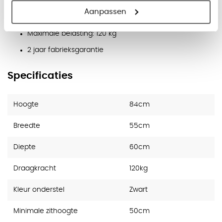
Slijtvaste bekleding met 45.000 Martindale
Aanpassen
Zwart gepoedercoat metalen frame
Maximale belasting: 120 kg
2 jaar fabrieksgarantie
Specificaties
Hoogte
84cm
Breedte
55cm
Diepte
60cm
Draagkracht
120kg
Kleur onderstel
Zwart
Minimale zithoogte
50cm