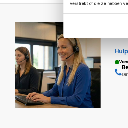
verstrekt of die ze hebben v
Hulp
Van
Be
Di