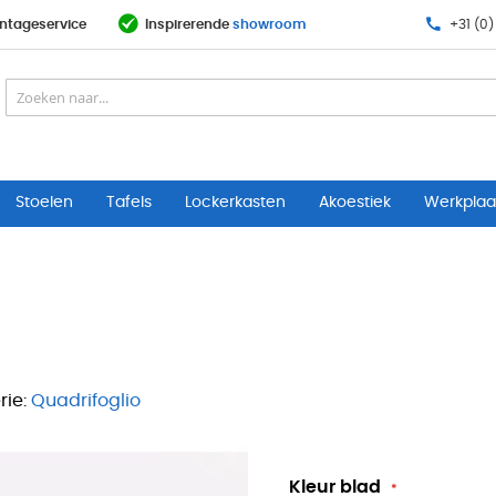
ntageservice
Inspirerende
showroom
+31 (0)
Stoelen
Tafels
Lockerkasten
Akoestiek
Werkplaat
ie:
Quadrifoglio
Kleur blad