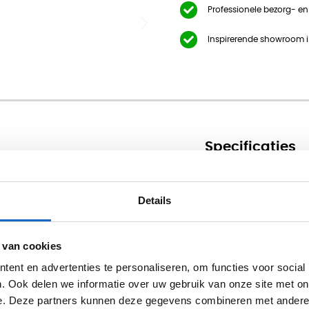
Professionele bezorg- e
Inspirerende showroom 
Specificaties
Merk
Details
 de stalen rolcontainer milaan
Garantie
 van cookies
ent en advertenties te personaliseren, om functies voor social
. Ook delen we informatie over uw gebruik van onze site met on
e. Deze partners kunnen deze gegevens combineren met andere i
Professionele bezorg- en montageservice