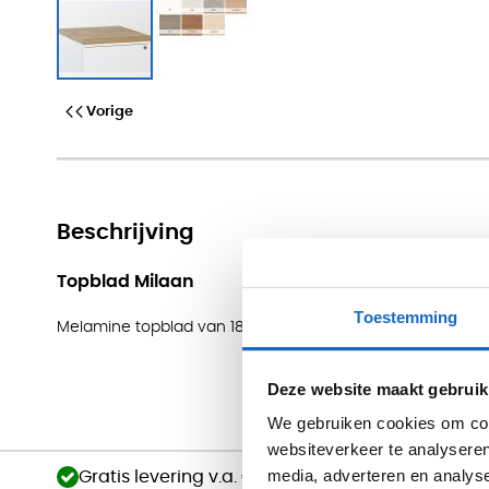
Topblad Milaan
Vorige
Beschrijving
Topblad Milaan
Toestemming
Melamine topblad van 18mm dik, uitsluitend geschikt voor
Deze website maakt gebruik
We gebruiken cookies om cont
websiteverkeer te analyseren
media, adverteren en analys
Gratis levering v.a. €750