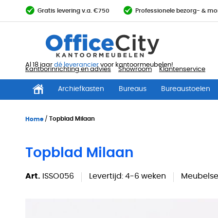
Ga
Gratis levering v.a. €750
Professionele bezorg- & mo
direct
door
naar
de
inhoud
Al 18 jaar
dé leverancier
voor kantoormeubelen!
Kantoorinrichting en advies
Showroom
Klantenservice
Archiefkasten
Bureaus
Bureaustoelen
Home
Topblad Milaan
Topblad Milaan
Art.
ISSO056
Levertijd:
4-6 weken
Meubelser