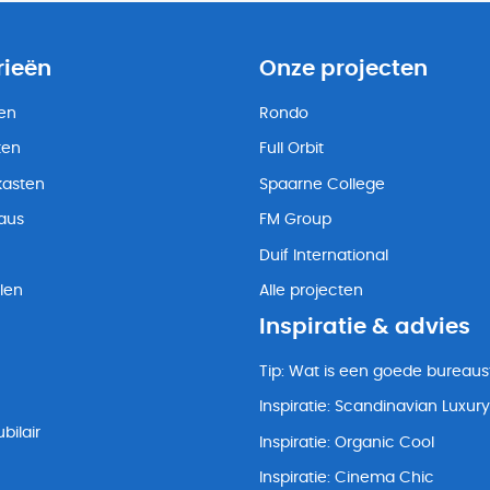
rieën
Onze projecten
ten
Rondo
ten
Full Orbit
kasten
Spaarne College
eaus
FM Group
Duif International
len
Alle projecten
Inspiratie & advies
Tip: Wat is een goede bureaus
Inspiratie: Scandinavian Luxury
bilair
Inspiratie: Organic Cool
Inspiratie: Cinema Chic