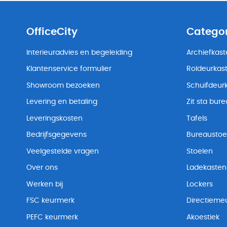
OfficeCity
Catego
Interieuradvies en begeleiding
Archiefkas
Klantenservice formulier
Roldeurkas
Showroom bezoeken
Schuifdeur
Levering en betaling
Zit sta bur
Leveringskosten
Tafels
Bedrijfsgegevens
Bureaustoe
Veelgestelde vragen
Stoelen
Over ons
Ladekasten
Werken bij
Lockers
FSC keurmerk
Directiemeu
PEFC keurmerk
Akoestiek