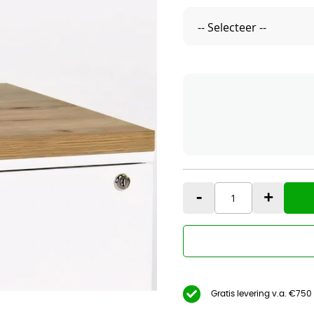
-
+
Gratis levering v.a. €750