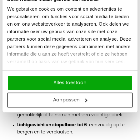
Omdat de stoel lichtgewicht is, is deze gemakkelijk te
We gebruiken cookies om content en advertenties te
verplaatsen. Nardi heeft de stoel zo ontworpen dat u deze
personaliseren, om functies voor social media te bieden
makkelijk kunt stapelen en opbergen wanneer u deze niet
en om ons websiteverkeer te analyseren. Ook delen we
nodig heeft. Voor extra stabiliteit op diverse ondergronden
informatie over uw gebruik van onze site met onze
heeft de stoel antislip poten. De Nardi Trill Armchair is
partners voor social media, adverteren en analyse. Deze
beschikbaar in 9 moderne kleuren waardoor er altijd wel
partners kunnen deze gegevens combineren met andere
informatie die u aan ze heeft verstrekt of die ze hebben
een kleur bij zit die perfect aansluiten bij uw buitenruimte.
verzameld op basis van uw gebruik van hun services.
Ook zou u bij deze stoel nog bijpassende kussens bij kunnen
bestellen voor extra zitcomfort.
Belangrijkste kenmerken:
Alles toestaan
Duurzaam en weerbestendig
: bestand tegen diverse
weersomstandigheden en UV-straling.
Aanpassen
Onderhoudsvriendelijk
: vuil- en waterafstotend en
gemakkelijk af te nemen met een vochtige doek.
Lichtgewicht en stapelbaar tot 6
: eenvoudig op te
bergen en te verplaatsen.