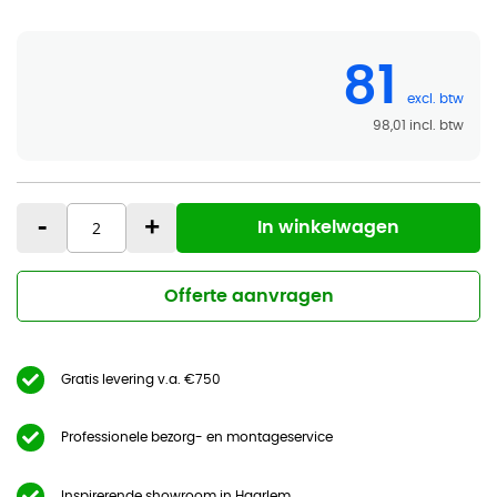
81
98,01
-
+
In winkelwagen
Offerte aanvragen
Gratis levering v.a. €750
Professionele bezorg- en montageservice
Inspirerende showroom in Haarlem