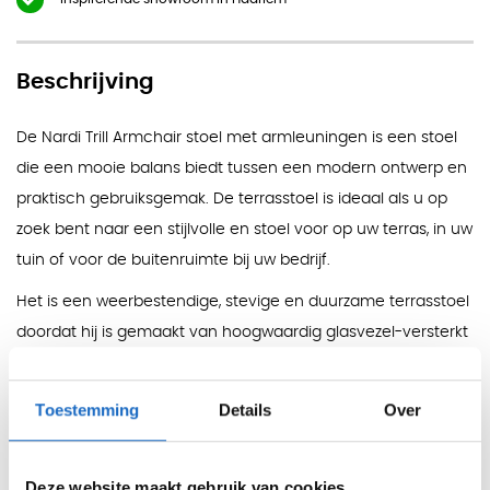
Beschrijving
De Nardi Trill Armchair stoel met armleuningen is een stoel
die een mooie balans biedt tussen een modern ontwerp en
praktisch gebruiksgemak. De terrasstoel is ideaal als u op
zoek bent naar een stijlvolle en stoel voor op uw terras, in uw
tuin of voor de buitenruimte bij uw bedrijf.
Het is een weerbestendige, stevige en duurzame terrasstoel
doordat hij is gemaakt van hoogwaardig glasvezel-versterkt
polypropyleen. Doordat de stoel een UV-bestendige
afwerking heeft, blijft de kleur langdurig goed. Wat ook
Toestemming
Details
Over
handig is, is dat de stoel uit één geheel is gemaakt waardoor
krassen en beschadigingen minder goed opvallen.
Deze website maakt gebruik van cookies