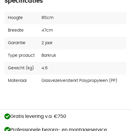
Specificaties
Hoogte
85cm
Breedte
47cm
Garantie
2 jaar
Type product
Barkruk
Gewicht (kg)
4.6
Materiaal
Glasvezelversterkt Polypropyleen (PP)
Gratis levering v.a. €750
Professionele bezorg- en montageservice