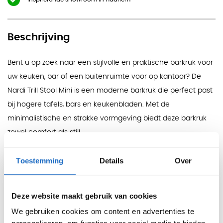
Beschrijving
Bent u op zoek naar een stijlvolle en praktische barkruk voor
uw keuken, bar of een buitenruimte voor op kantoor? De
Nardi Trill Stool Mini is een moderne barkruk die perfect past
bij hogere tafels, bars en keukenbladen. Met de
minimalistische en strakke vormgeving biedt deze barkruk
zowel comfort als stijl.
Gemaakt van glasvezel-versterkt polypropyleen met een
Toestemming
Details
Over
UV-bestendige afwerking, is de Trill Stool Mini duurzaam en
bestand tegen diverse weersomstandigheden. Doordat het
een monobloc ontwerp is, vallen beschadigingen en
Deze website maakt gebruik van cookies
krassen minder snel op. Ook beschikt de barkruk over
We gebruiken cookies om content en advertenties te
antislip poten, zodat deze stevig staat op verschillende