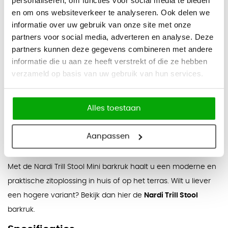
personaliseren, om functies voor social media te bieden
en om ons websiteverkeer te analyseren. Ook delen we
ondergronden, en zorgt het stapelbare ontwerp ervoor dat u
informatie over uw gebruik van onze site met onze
de barkruk gemakkelijk kunt opbergen.
partners voor social media, adverteren en analyse. Deze
Belangrijke kenmerken:
partners kunnen deze gegevens combineren met andere
Duurzaam en weerbestendig:
bestand tegen slijtage
informatie die u aan ze heeft verstrekt of die ze hebben
en behoudt zijn uitstraling.
verzameld op basis van uw gebruik van hun services.
Lichtgewicht en stapelbaar:
handig in gebruik en
ruimtebesparend.
Alles toestaan
Onderhoudsvriendelijk:
makkelijk en snel schoon te
maken met een vochtige doek.
Aanpassen
Diverse kleuren:
beschikbaar in verschillende kleuren.
Met de Nardi Trill Stool Mini barkruk haalt u een moderne en
praktische zitoplossing in huis of op het terras. Wilt u liever
een hogere variant? Bekijk dan hier de
Nardi Trill Stool
barkruk.