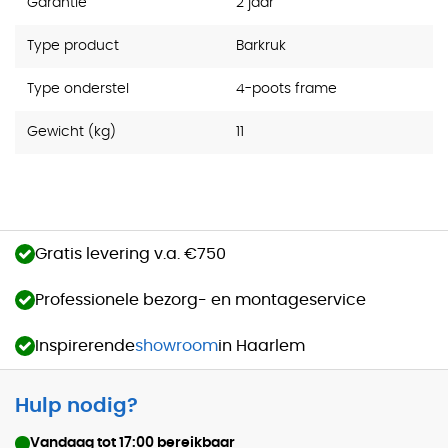
Garantie
2 jaar
Type product
Barkruk
Type onderstel
4-poots frame
Gewicht (kg)
11
Gratis levering v.a. €750
Professionele bezorg- en montageservice
Inspirerende
showroom
in Haarlem
Hulp nodig?
Vandaag tot
17:00
bereikbaar