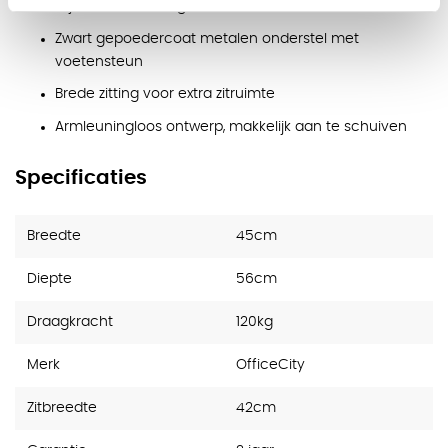
Slijtvaste bekleding: 70.000 Martindale
Zwart gepoedercoat metalen onderstel met
voetensteun
Brede zitting voor extra zitruimte
Armleuningloos ontwerp, makkelijk aan te schuiven
Specificaties
Breedte
45cm
Diepte
56cm
Draagkracht
120kg
Merk
OfficeCity
Zitbreedte
42cm