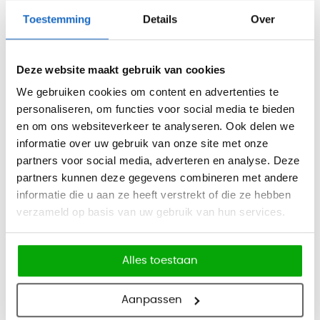
barkruk gemakkelijk onder een bar of hoge tafel. De brede
Toestemming
Details
Over
zitting biedt extra zitruimte, terwijl de voetensteun en
hoogteverstelling zorgen voor een prettige zithouding.
Kleuren
Deze website maakt gebruik van cookies
Bekleding:
koper, roze, donkerblauw, donkergroen en zwart.
We gebruiken cookies om content en advertenties te
personaliseren, om functies voor social media te bieden
Onderstel:
zwart gepoedercoat metaal.
en om ons websiteverkeer te analyseren. Ook delen we
Afmetingen
informatie over uw gebruik van onze site met onze
Zithoogte: 71 cm
partners voor social media, adverteren en analyse. Deze
Zitbreedte: 42 cm
partners kunnen deze gegevens combineren met andere
informatie die u aan ze heeft verstrekt of die ze hebben
Functies
verzameld op basis van uw gebruik van hun services.
Hoogteverstelling:
in hoogte verstelbaar
Eigenschappen
Alles toestaan
Velvet bekleding met horizontale stiknaad
Aanpassen
Waterafstotende en vuilafstotende stof