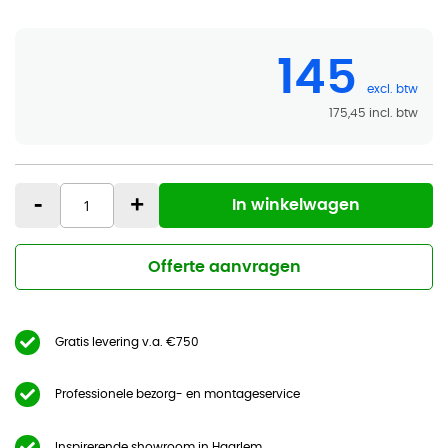
145
175,45
-
+
In winkelwagen
Offerte aanvragen
Gratis levering v.a. €750
Professionele bezorg- en montageservice
Inspirerende showroom in Haarlem