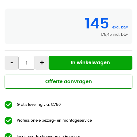
145
175,45
-
+
In winkelwagen
Offerte aanvragen
Gratis levering v.a. €750
Professionele bezorg- en montageservice
Inspirerende showroom in Haarlem