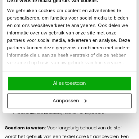
Deze website maakt gebruik van cookies
wachtruimtes en lounges.
We gebruiken cookies om content en advertenties te
Kleuren
personaliseren, om functies voor social media te bieden
Donkerblauw, roze, donkergroen, zwart en champagne
en om ons websiteverkeer te analyseren. Ook delen we
Afmetingen
informatie over uw gebruik van onze site met onze
partners voor social media, adverteren en analyse. Deze
Diameter: 50 cm
partners kunnen deze gegevens combineren met andere
Hoogte: 37 cm
informatie die u aan ze heeft verstrekt of die ze hebben
verzameld op basis van uw gebruik van hun services.
Eigenschappen
Bekleed met waterafstotend velvet
Eenvoudig te reinigen met droge of lichtvochtige doek
Alles toestaan
Slijtvaste bekleding (100.000 Martindale)
Aanpassen
Brandwerende uitvoering
Geschikt als zitplaats, hocker of bijzettafel
Goed om te weten:
Voor langdurig behoud van de stof
wordt het gebruik van een textiel care kit aanbevolen. Een