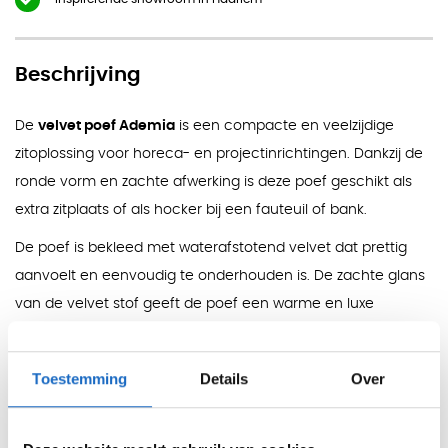
Beschrijving
De
velvet poef Ademia
is een compacte en veelzijdige
zitoplossing voor horeca- en projectinrichtingen. Dankzij de
ronde vorm en zachte afwerking is deze poef geschikt als
extra zitplaats of als hocker bij een fauteuil of bank.
De poef is bekleed met waterafstotend velvet dat prettig
aanvoelt en eenvoudig te onderhouden is. De zachte glans
van de velvet stof geeft de poef een warme en luxe
uitstraling. Vlekken kunnen in de meeste gevallen worden
verwijderd met een droge tot lichtvochtige doek.
Toestemming
Details
Over
Met een Martindale-waarde van 100.000 is de Ademia
bijzonder slijtvast en geschikt voor ruimtes zoals hotellobby’s,