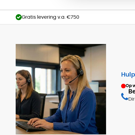
Gratis levering v.a. €750
Hulp
Op 
Be
Di