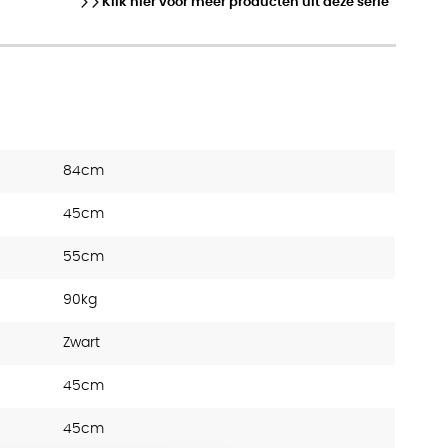
Klik hier voor meer producten uit deze serie
84cm
45cm
55cm
90kg
Zwart
45cm
45cm