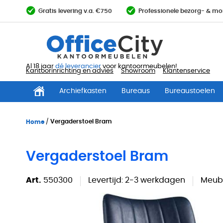
Ga
Gratis levering v.a. €750
Professionele bezorg- & mo
direct
door
naar
de
inhoud
Al 18 jaar
dé leverancier
voor kantoormeubelen!
Kantoorinrichting en advies
Showroom
Klantenservice
Archiefkasten
Bureaus
Bureaustoelen
Home
Vergaderstoel Bram
Vergaderstoel Bram
Art.
550300
Levertijd:
2-3 werkdagen
Meube