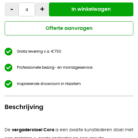
-
+
In winkelwagen
Offerte aanvragen
Gratis levering v.a. €750
Professionele bezorg- en montageservice
Inspirerende showroom in Haarlem
Beschrijving
De
vergaderstoel Cora
is een zwarte kunstlederen stoel met