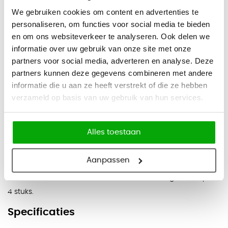
Afmetingen
We gebruiken cookies om content en advertenties te
Breedte: 55 cm
personaliseren, om functies voor social media te bieden
Hoogte: 82 cm
en om ons websiteverkeer te analyseren. Ook delen we
informatie over uw gebruik van onze site met onze
Diepte: 62 cm
partners voor social media, adverteren en analyse. Deze
Zitdiepte: 44 cm
partners kunnen deze gegevens combineren met andere
Zithoogte: 45 cm
informatie die u aan ze heeft verstrekt of die ze hebben
verzameld op basis van uw gebruik van hun services.
Eigenschappen
Zwart kunstleder met geruite stiknaadafwerking
Alles toestaan
Zwart metalen 4-poots onderstel met vloerdoppen
Vaste uitvoering voor vergader- en horecaruimtes
Aanpassen
Goed om te weten:
De Cora wordt besteld en geleverd per
4 stuks.
Specificaties