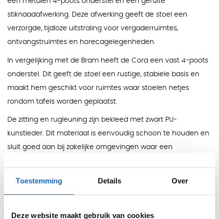
een metalen 4-poots onderstel en een geruite
stiknaadafwerking. Deze afwerking geeft de stoel een
verzorgde, tijdloze uitstraling voor vergaderruimtes,
ontvangstruimtes en horecagelegenheden.
In vergelijking met de Bram heeft de Cora een vast 4-poots
onderstel. Dit geeft de stoel een rustige, stabiele basis en
maakt hem geschikt voor ruimtes waar stoelen netjes
rondom tafels worden geplaatst.
De zitting en rugleuning zijn bekleed met zwart PU-
kunstleder. Dit materiaal is eenvoudig schoon te houden en
sluit goed aan bij zakelijke omgevingen waar een
representatieve uitstraling belangrijk is.
Kleuren
Toestemming
Details
Over
Bekleding:
zwart kunstleder.
Onderstel:
zwart metaal.
Deze website maakt gebruik van cookies