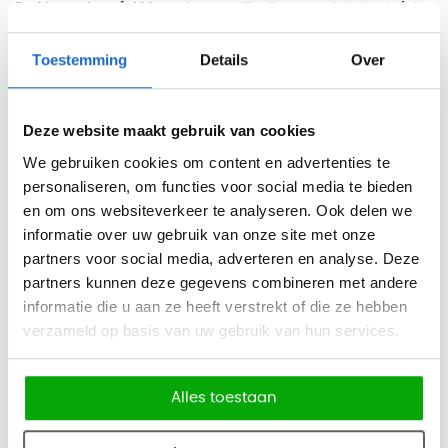
De
Vergadertafel Marta
is een stijlvolle en praktische tafel
met een uniek ontwerp. De licht naar buiten staande poten
Toestemming
Details
Over
geven de tafel een moderne uitstraling, waardoor deze zich
onderscheidt van standaard vergadertafels. Ideaal voor
representatieve en functionele vergaderruimtes.
Deze website maakt gebruik van cookies
Het tonvormige blad zorgt voor een open en uitnodigende
We gebruiken cookies om content en advertenties te
personaliseren, om functies voor social media te bieden
setting, waardoor alle deelnemers elkaar goed kunnen
en om ons websiteverkeer te analyseren. Ook delen we
aankijken tijdens overleg. Dit bevordert de interactie en
informatie over uw gebruik van onze site met onze
samenwerking binnen het team.
partners voor social media, adverteren en analyse. Deze
De tafel is verkrijgbaar in twee formaten en geschikt voor 6
partners kunnen deze gegevens combineren met andere
informatie die u aan ze heeft verstrekt of die ze hebben
tot 10 personen. De grootste uitvoering is voorzien van een
verzameld op basis van uw gebruik van hun services.
extra middenpoot voor optimale stabiliteit. Optioneel kan de
tafel worden uitgerust met een Flip-up box voor het netjes
wegwerken van kabels en aansluitingen.
Alles toestaan
Kleuren