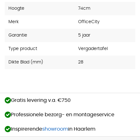
Hoogte
74cm
Merk
OfficeCity
Garantie
5 jaar
Type product
Vergadertafel
Dikte Blad (mm)
28
Gratis levering v.a. €750
Professionele bezorg- en montageservice
Inspirerende
showroom
in Haarlem