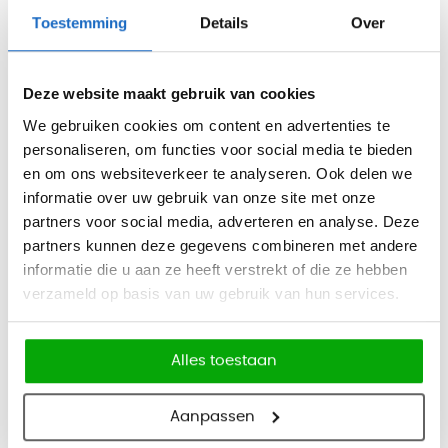
Afmetingen
Toestemming
Details
Over
Bladmaat: 200 x 80 cm
Hoogte verstelbaar: 63 tot 128 cm
Deze website maakt gebruik van cookies
Functies
We gebruiken cookies om content en advertenties te
personaliseren, om functies voor social media te bieden
Elektrische hoogteverstelling
en om ons websiteverkeer te analyseren. Ook delen we
LED-display met 3 geheugenstanden
informatie over uw gebruik van onze site met onze
Alarmoptie voor tijdige houdingswissel
partners voor social media, adverteren en analyse. Deze
partners kunnen deze gegevens combineren met andere
Anti-collision systeem van 15 kg
informatie die u aan ze heeft verstrekt of die ze hebben
Opklapbaar blad voor ruimtebesparend opbergen
verzameld op basis van uw gebruik van hun services.
Eigenschappen
Voorzien van 2 motoren en 3 kolommen
Alles toestaan
Maximaal draagvermogen: 125 kg
Aanpassen
Verrijdbaar met blokkeerbare wielen