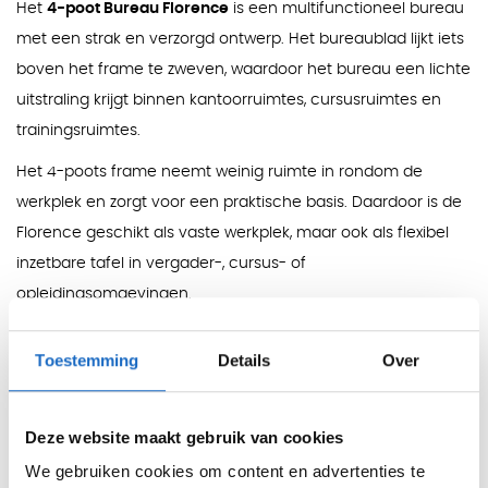
Het
4-poot Bureau Florence
is een multifunctioneel bureau
met een strak en verzorgd ontwerp. Het bureaublad lijkt iets
boven het frame te zweven, waardoor het bureau een lichte
uitstraling krijgt binnen kantoorruimtes, cursusruimtes en
trainingsruimtes.
Het 4-poots frame neemt weinig ruimte in rondom de
werkplek en zorgt voor een praktische basis. Daardoor is de
Florence geschikt als vaste werkplek, maar ook als flexibel
inzetbare tafel in vergader-, cursus- of
opleidingsomgevingen.
Standaard wordt het bureau geleverd met een vaste
Toestemming
Details
Over
hoogte van 76 cm. Daarnaast kan worden gekozen voor
een in hoogte verstelbaar frame van 65 tot 85 cm, conform
NEN EN 527.
Deze website maakt gebruik van cookies
Het bureaublad is uitgevoerd in melamine en heeft een
We gebruiken cookies om content en advertenties te