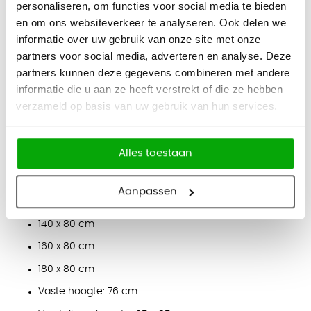
personaliseren, om functies voor social media te bieden
dikte van 3 cm. Het oppervlak is krasbestendig, anti-
en om ons websiteverkeer te analyseren. Ook delen we
reflecterend en eenvoudig schoon te maken, waardoor het
informatie over uw gebruik van onze site met onze
bureau geschikt is voor dagelijks gebruik.
partners voor social media, adverteren en analyse. Deze
Kleuren
partners kunnen deze gegevens combineren met andere
informatie die u aan ze heeft verstrekt of die ze hebben
Blad:
wit, grijs, beton, licht eiken, elm en licht noten.
verzameld op basis van uw gebruik van hun services.
Onderstel:
zilver, wit en antraciet.
Afmetingen
Alles toestaan
80 x 80 cm
100 x 80 cm
Aanpassen
120 x 80 cm
140 x 80 cm
160 x 80 cm
180 x 80 cm
Vaste hoogte: 76 cm