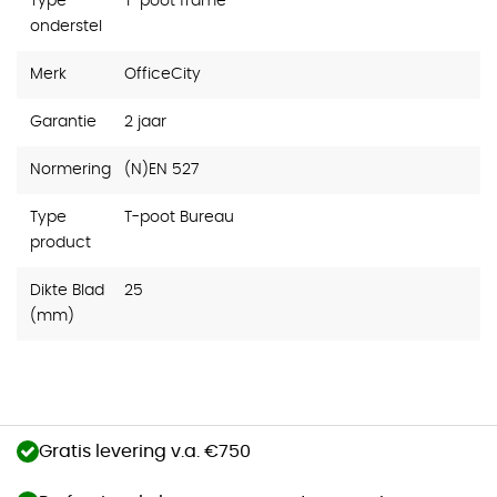
Type
T-poot frame
onderstel
Merk
OfficeCity
Garantie
2 jaar
Normering
(N)EN 527
Type
T-poot Bureau
product
Dikte Blad
25
(mm)
Gratis levering v.a. €750