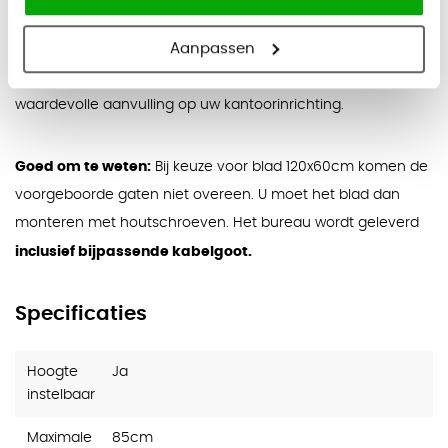
praktische en duurzame werkplekoplossing. De combinatie
Aanpassen
van handmatige hoogteverstelling, hoogwaardige
materialen en een tijdloos design maakt dit bureau tot een
waardevolle aanvulling op uw kantoorinrichting.
Goed om te weten:
Bij keuze voor blad 120x60cm komen de
voorgeboorde gaten niet overeen. U moet het blad dan
monteren met houtschroeven. Het bureau wordt geleverd
inclusief bijpassende kabelgoot.
Specificaties
Hoogte
Ja
instelbaar
Maximale
85cm