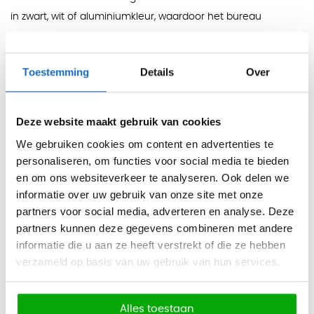
in zwart, wit of aluminiumkleur, waardoor het bureau
moeiteloos past binnen verschillende kantoorstijlen. De
combinatie van materialen zorgt voor een lange levensduur
Toestemming
Details
Over
en een professionele uitstraling.
Geschikt voor diverse werkomgevingen
Deze website maakt gebruik van cookies
We gebruiken cookies om content en advertenties te
Of u nu een thuiskantoor, een flexibele werkplek of een
personaliseren, om functies voor social media te bieden
traditionele kantoorruimte inricht, het Verstelbaar Bureau
en om ons websiteverkeer te analyseren. Ook delen we
Maroon biedt de veelzijdigheid en functionaliteit die u nodig
informatie over uw gebruik van onze site met onze
heeft. De handmatige hoogteverstelling maakt het bureau
partners voor social media, adverteren en analyse. Deze
bijzonder geschikt voor omgevingen waar eenvoud en
partners kunnen deze gegevens combineren met andere
betrouwbaarheid gewenst zijn.
informatie die u aan ze heeft verstrekt of die ze hebben
verzameld op basis van uw gebruik van hun services.
Een verantwoorde keuze voor uw kantoor
Alles toestaan
Met het Verstelbaar Bureau Maroon kiest u voor een