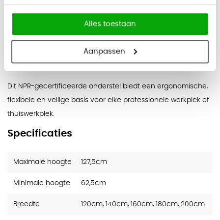
Bediening:
hoog/laag met geheugenfunctie
Veiligheid:
anti-collision functie
Alles toestaan
Certificering:
TUV-gecertificeerd en conform NPR 1813
(ARBO-goedgekeurd)
Aanpassen
Kleuren:
wit, aluminium of zwart
Dit NPR-gecertificeerde onderstel biedt een ergonomische,
flexibele en veilige basis voor elke professionele werkplek of
thuiswerkplek.
Specificaties
Maximale hoogte
127,5cm
Minimale hoogte
62,5cm
Breedte
120cm, 140cm, 160cm, 180cm, 200cm