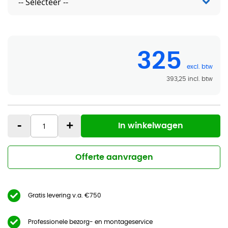
325
393,25
-
+
In winkelwagen
Offerte aanvragen
Gratis levering v.a. €750
Professionele bezorg- en montageservice