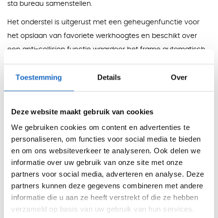
sta bureau samenstellen.
Het onderstel is uitgerust met een geheugenfunctie voor
het opslaan van favoriete werkhoogtes en beschikt over
een anti-collision functie waardoor het frame automatisch
stopt bij obstakels. De krachtige 2-motorige aandrijving zorgt
Toestemming
Details
Over
voor een soepele en stille hoogteverstelling en maakt het
onderstel geschikt voor intensief dagelijks gebruik.
Specificaties
Deze website maakt gebruik van cookies
Hoogtebereik:
elektrisch verstelbaar van 62,5 tot 127,5
We gebruiken cookies om content en advertenties te
cm
personaliseren, om functies voor social media te bieden
Geschikte bladafmetingen:
120, 140, 160, 180 en 200
en om ons websiteverkeer te analyseren. Ook delen we
cm breed en 60, 80 of 90 cm diep
informatie over uw gebruik van onze site met onze
partners voor social media, adverteren en analyse. Deze
Breedte:
telescopisch verstelbaar
partners kunnen deze gegevens combineren met andere
Aandrijving:
2 motoren
informatie die u aan ze heeft verstrekt of die ze hebben
Draagkracht:
maximaal 125 kg
verzameld op basis van uw gebruik van hun services.