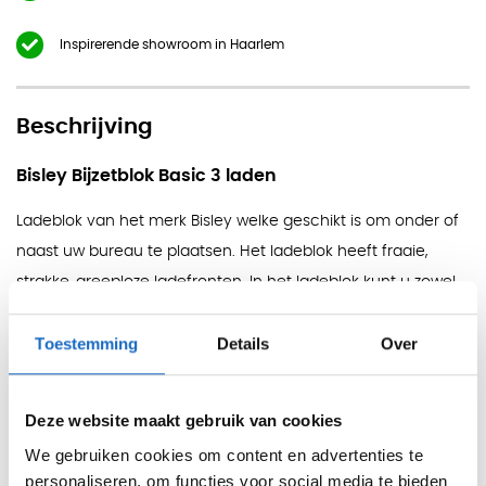
Inspirerende showroom in Haarlem
Beschrijving
Bisley Bijzetblok Basic 3 laden
Ladeblok van het merk Bisley welke geschikt is om onder of
naast uw bureau te plaatsen. Het ladeblok heeft fraaie,
strakke, greeploze ladefronten. In het ladeblok kunt u zowel
kantoormateriaal opbergen als hangmappen. De laden
Toestemming
Details
Over
lopen soepel en vooral stil, dankzij de telescooprails op
rolbegeleiding. De laden zijn centraal afsluitbaar met een
slot.
Deze website maakt gebruik van cookies
Afmetingen
We gebruiken cookies om content en advertenties te
Hoogte: 72 cm
personaliseren, om functies voor social media te bieden