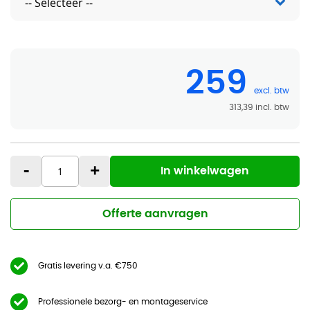
259
313,39
-
+
In winkelwagen
Offerte aanvragen
Gratis levering v.a. €750
Professionele bezorg- en montageservice