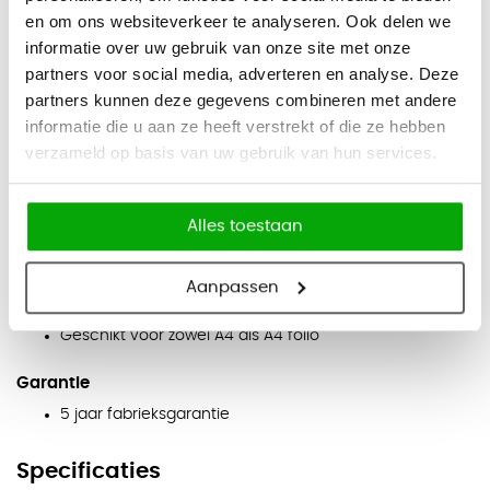
Breedte: 42 cm
en om ons websiteverkeer te analyseren. Ook delen we
informatie over uw gebruik van onze site met onze
Diepte: 57 cm
partners voor social media, adverteren en analyse. Deze
partners kunnen deze gegevens combineren met andere
>
informatie die u aan ze heeft verstrekt of die ze hebben
Eigenschappen
verzameld op basis van uw gebruik van hun services.
2 materiaalladen & 1 hangmappenlade
Telescooprails op rolbegeleiding
Alles toestaan
Centraal afsluitbaar met slot
Greeploze ladefronten
Aanpassen
Verstelbare pootjes
Geschikt voor zowel A4 als A4 folio
Garantie
5 jaar fabrieksgarantie
Specificaties