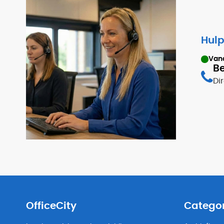
Hulp
Van
Be
Di
OfficeCity
Catego