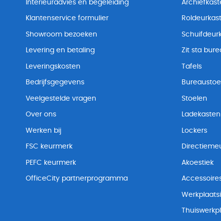
Interieuradvies en begeleiding
Archiefkas
Klantenservice formulier
Roldeurkas
Showroom bezoeken
Schuifdeur
Levering en betaling
Zit sta bur
Leveringskosten
Tafels
Bedrijfsgegevens
Bureaustoe
Veelgestelde vragen
Stoelen
Over ons
Ladekasten
Werken bij
Lockers
FSC keurmerk
Directiemeu
PEFC keurmerk
Akoestiek
OfficeCity partnerprogramma
Accessoire
Werkplaatsi
Thuiswerkp