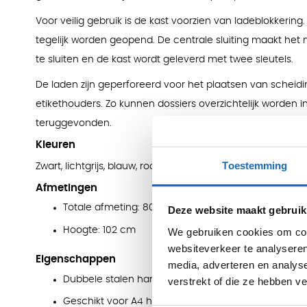
Voor veilig gebruik is de kast voorzien van ladeblokkering
tegelijk worden geopend. De centrale sluiting maakt het 
te sluiten en de kast wordt geleverd met twee sleutels.
De laden zijn geperforeerd voor het plaatsen van schei
etikethouders. Zo kunnen dossiers overzichtelijk worden 
teruggevonden.
Kleuren
Toestemming
Zwart, lichtgrijs, blauw, rood, zilver, krijtwit, geel, groen en ro
Afmetingen
Totale afmeting: 80 x 62 cm
Deze website maakt gebruik
Hoogte: 102 cm
We gebruiken cookies om cont
websiteverkeer te analyseren
Eigenschappen
media, adverteren en analys
Dubbele stalen hangmappenkast met 3 laden
verstrekt of die ze hebben v
Geschikt voor A4 hangmappen