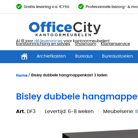
Ga
Gratis levering v.a. €750
Professionele bezorg- & mo
direct
door
naar
de
inhoud
Al 18 jaar
dé leverancier
voor kantoormeubelen!
Kantoorinrichting en advies
Showroom
Klantenservice
Archiefkasten
Bureaus
Bureaustoelen
Home
Bisley dubbele hangmappenkast 3 laden
Bisley dubbele hangmappe
Art.
DF3
Levertijd:
6-8 weken
Meubelserie:
B