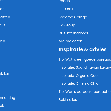
ten
Rondo
ten
Full Orbit
kasten
Spaarne College
eaus
FM Group
Duif International
len
Alle projecten
Inspiratie & advies
Tip: Wat is een goede bureaus
Inspiratie: Scandinavian Luxury
bilair
Inspiratie: Organic Cool
Inspiratie: Cinema Chic
s
Tip: Wat is de ideale bureauh
nrichting
Bekijk alles
lek