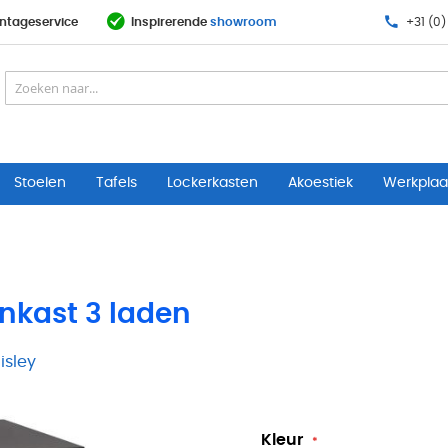
ntageservice
Inspirerende
showroom
+31 (0)
Stoelen
Tafels
Lockerkasten
Akoestiek
Werkplaat
nkast 3 laden
isley
Kleur