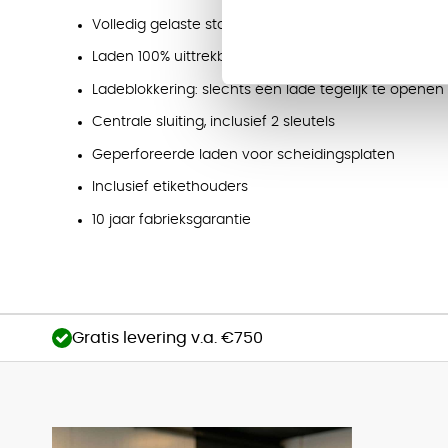
Volledig gelaste stalen romp met dubbelwandige l
Laden 100% uittrekbaar op kogelgelagerde telescoo
Ladeblokkering: slechts één lade tegelijk te openen
Centrale sluiting, inclusief 2 sleutels
Geperforeerde laden voor scheidingsplaten
Inclusief etikethouders
10 jaar fabrieksgarantie
Gratis levering v.a. €750