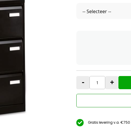
-
+
Gratis levering v.a. €750