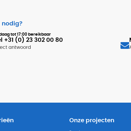
 nodig?
daag tot
17:00
bereikbaar
l +31 (0) 23 302 00 80
rect antwoord
rieën
Onze projecten