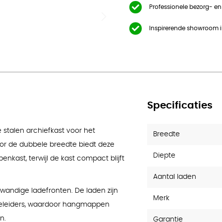
3 laden
Professionele bezorg- e
Inspirerende showroom 
Specificaties
 stalen archiefkast voor het
Breedte
or de dubbele breedte biedt deze
Diepte
kast, terwijl de kast compact blijft
Aantal laden
wandige ladefronten. De laden zijn
Merk
geleiders, waardoor hangmappen
n.
Garantie