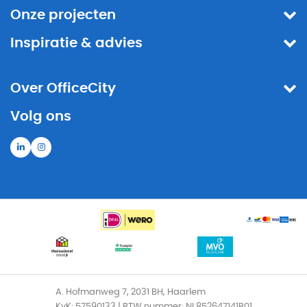
Onze projecten
Inspiratie & advies
Over OfficeCity
Volg ons
A. Hofmanweg 7, 2031 BH, Haarlem
KvK: 57590133 | BTW nummer: NL852647141B01