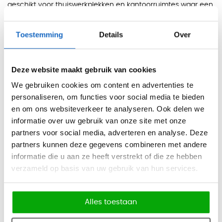
geschikt voor thuiswerkplekken en kantoorruimtes waar een
minder technische bureaulook gewenst is.
Toestemming
Details
Over
Het bureau heeft een vaste werkhoogte van 75 cm. Dankzij
de keuze uit zes afmetingen kan de Xava worden
afgestemd op compacte werkplekken, ruimere bureaus of
Deze website maakt gebruik van cookies
dubbele schermopstellingen.
We gebruiken cookies om content en advertenties te
personaliseren, om functies voor social media te bieden
Het blad is uitgevoerd in melamine en heeft een dikte van
en om ons websiteverkeer te analyseren. Ook delen we
2,5 cm. Melamine is eenvoudig schoon te maken en
informatie over uw gebruik van onze site met onze
praktisch in dagelijks gebruik, terwijl de keuze uit wit, licht
partners voor social media, adverteren en analyse. Deze
eiken en beton verschillende interieurstijlen ondersteunt.
partners kunnen deze gegevens combineren met andere
Kleuren
informatie die u aan ze heeft verstrekt of die ze hebben
verzameld op basis van uw gebruik van hun services.
Blad:
wit, licht eiken en beton.
Frame:
wit en antraciet.
Alles toestaan
Poten:
licht eiken hout.