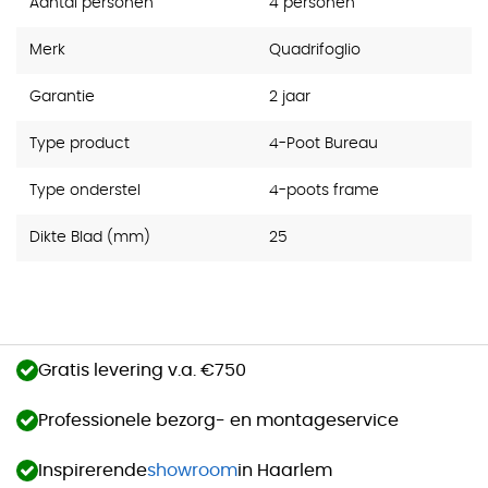
Aantal personen
4 personen
Merk
Quadrifoglio
Garantie
2 jaar
Type product
4-Poot Bureau
Type onderstel
4-poots frame
Dikte Blad (mm)
25
Gratis levering v.a. €750
Professionele bezorg- en montageservice
Inspirerende
showroom
in Haarlem